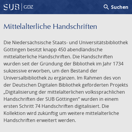
search
Suchen
GDZ
Mittelalterliche Handschriften
Die Niedersächsische Staats- und Universitätsbibliothek
Göttingen besitzt knapp 450 abendländische
mittelalterliche Handschriften. Die Handschriften
wurden seit der Gründung der Bibliothek im Jahr 1734
sukzessive erworben, um den Bestand der
Universalbibliothek zu ergänzen. Im Rahmen des von
der Deutschen Digitalen Bibliothek geförderten Projekts
„Digitalisierung der mittelalterlichen volkssprachlichen
Handschriften der SUB Göttingen“ wurden in einem
ersten Schritt 74 Handschriften digitalisiert. Die
Kollektion wird zukünftig um weitere mittelalterliche
Handschriften erweitert werden.