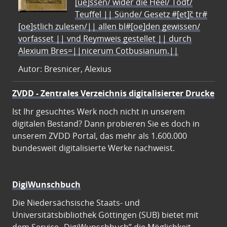
[ue]ssen/ wider die Heel/ Todt/
Teuffel || Sünde/ Gesetz #[et]c̃ tr#
[oe]stlich zulesen/|| allen bl#[oe]den gewissen/
vorfasset || vnd Reymweis gestellet || durch
Alexium Bres=||nicerum Cotbusianum.||
Autor: Bresnicer, Alexius
ZVDD - Zentrales Verzeichnis digitalisierter Drucke
Ist Ihr gesuchtes Werk noch nicht in unserem
digitalen Bestand? Dann probieren Sie es doch in
unserem ZVDD Portal, das mehr als 1.600.000
bundesweit digitalisierte Werke nachweist.
DigiWunschbuch
Die Niedersächsische Staats- und
Universitätsbibliothek Göttingen (SUB) bietet mit