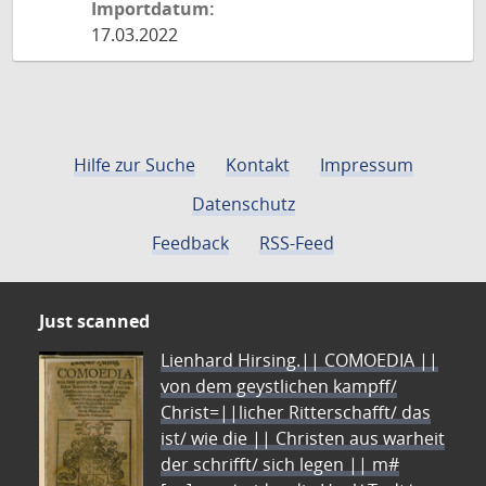
Importdatum:
17.03.2022
Hilfe zur Suche
Kontakt
Impressum
Datenschutz
Feedback
RSS-Feed
Just scanned
Lienhard Hirsing.|| COMOEDIA ||
von dem geystlichen kampff/
Christ=||licher Ritterschafft/ das
ist/ wie die || Christen aus warheit
der schrifft/ sich legen || m#