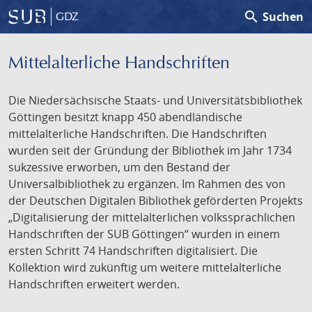
search
Suchen
GDZ
Mittelalterliche Handschriften
Die Niedersächsische Staats- und Universitätsbibliothek
Göttingen besitzt knapp 450 abendländische
mittelalterliche Handschriften. Die Handschriften
wurden seit der Gründung der Bibliothek im Jahr 1734
sukzessive erworben, um den Bestand der
Universalbibliothek zu ergänzen. Im Rahmen des von
der Deutschen Digitalen Bibliothek geförderten Projekts
„Digitalisierung der mittelalterlichen volkssprachlichen
Handschriften der SUB Göttingen“ wurden in einem
ersten Schritt 74 Handschriften digitalisiert. Die
Kollektion wird zukünftig um weitere mittelalterliche
Handschriften erweitert werden.