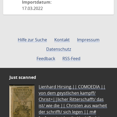
Importdatum:
17.03.2022
Hilfe zur Suche
Kontakt
Impressum
Datenschutz
Feedback
RSS-Feed
Just scanned
Lienhard Hirsing.|| COMOEDIA ||
von dem geystlichen kampff/
Christ=||licher Ritterschafft/ das
ist/ wie die || Christen aus warheit
der schrifft/ sich legen || m#