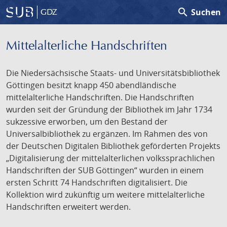
search
Suchen
GDZ
Mittelalterliche Handschriften
Die Niedersächsische Staats- und Universitätsbibliothek
Göttingen besitzt knapp 450 abendländische
mittelalterliche Handschriften. Die Handschriften
wurden seit der Gründung der Bibliothek im Jahr 1734
sukzessive erworben, um den Bestand der
Universalbibliothek zu ergänzen. Im Rahmen des von
der Deutschen Digitalen Bibliothek geförderten Projekts
„Digitalisierung der mittelalterlichen volkssprachlichen
Handschriften der SUB Göttingen“ wurden in einem
ersten Schritt 74 Handschriften digitalisiert. Die
Kollektion wird zukünftig um weitere mittelalterliche
Handschriften erweitert werden.