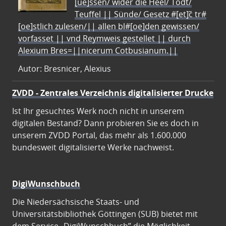
[ue]ssen/ wider die Heel/ Todt/
Teuffel || Sünde/ Gesetz #[et]c̃ tr#
[oe]stlich zulesen/|| allen bl#[oe]den gewissen/
vorfasset || vnd Reymweis gestellet || durch
Alexium Bres=||nicerum Cotbusianum.||
Autor: Bresnicer, Alexius
ZVDD - Zentrales Verzeichnis digitalisierter Drucke
Ist Ihr gesuchtes Werk noch nicht in unserem
digitalen Bestand? Dann probieren Sie es doch in
unserem ZVDD Portal, das mehr als 1.600.000
bundesweit digitalisierte Werke nachweist.
DigiWunschbuch
Die Niedersächsische Staats- und
Universitätsbibliothek Göttingen (SUB) bietet mit