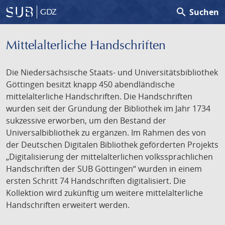
search
Suchen
GDZ
Mittelalterliche Handschriften
Die Niedersächsische Staats- und Universitätsbibliothek
Göttingen besitzt knapp 450 abendländische
mittelalterliche Handschriften. Die Handschriften
wurden seit der Gründung der Bibliothek im Jahr 1734
sukzessive erworben, um den Bestand der
Universalbibliothek zu ergänzen. Im Rahmen des von
der Deutschen Digitalen Bibliothek geförderten Projekts
„Digitalisierung der mittelalterlichen volkssprachlichen
Handschriften der SUB Göttingen“ wurden in einem
ersten Schritt 74 Handschriften digitalisiert. Die
Kollektion wird zukünftig um weitere mittelalterliche
Handschriften erweitert werden.