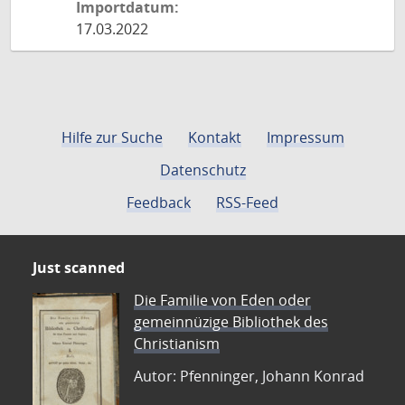
Importdatum:
17.03.2022
Hilfe zur Suche
Kontakt
Impressum
Datenschutz
Feedback
RSS-Feed
Just scanned
Die Familie von Eden oder
gemeinnüzige Bibliothek des
Christianism
Autor: Pfenninger, Johann Konrad