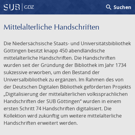
search
Suchen
GDZ
Mittelalterliche Handschriften
Die Niedersächsische Staats- und Universitätsbibliothek
Göttingen besitzt knapp 450 abendländische
mittelalterliche Handschriften. Die Handschriften
wurden seit der Gründung der Bibliothek im Jahr 1734
sukzessive erworben, um den Bestand der
Universalbibliothek zu ergänzen. Im Rahmen des von
der Deutschen Digitalen Bibliothek geförderten Projekts
„Digitalisierung der mittelalterlichen volkssprachlichen
Handschriften der SUB Göttingen“ wurden in einem
ersten Schritt 74 Handschriften digitalisiert. Die
Kollektion wird zukünftig um weitere mittelalterliche
Handschriften erweitert werden.