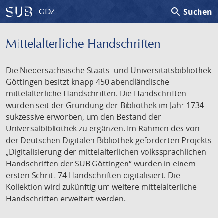
search
Suchen
GDZ
Mittelalterliche Handschriften
Die Niedersächsische Staats- und Universitätsbibliothek
Göttingen besitzt knapp 450 abendländische
mittelalterliche Handschriften. Die Handschriften
wurden seit der Gründung der Bibliothek im Jahr 1734
sukzessive erworben, um den Bestand der
Universalbibliothek zu ergänzen. Im Rahmen des von
der Deutschen Digitalen Bibliothek geförderten Projekts
„Digitalisierung der mittelalterlichen volkssprachlichen
Handschriften der SUB Göttingen“ wurden in einem
ersten Schritt 74 Handschriften digitalisiert. Die
Kollektion wird zukünftig um weitere mittelalterliche
Handschriften erweitert werden.