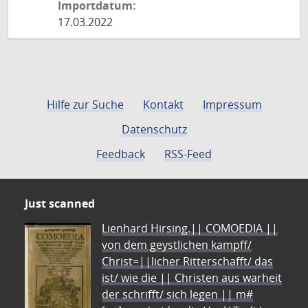
Importdatum:
17.03.2022
Hilfe zur Suche
Kontakt
Impressum
Datenschutz
Feedback
RSS-Feed
Just scanned
Lienhard Hirsing.|| COMOEDIA ||
von dem geystlichen kampff/
Christ=||licher Ritterschafft/ das
ist/ wie die || Christen aus warheit
der schrifft/ sich legen || m#