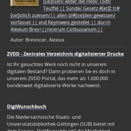
[ue]ssen/ wider die Heel/ Todt/
Teuffel || Sünde/ Gesetz #[et]c̃ tr#
[oe]stlich zulesen/|| allen bl#[oe]den gewissen/
vorfasset || vnd Reymweis gestellet || durch
Alexium Bres=||nicerum Cotbusianum.||
Autor: Bresnicer, Alexius
ZVDD - Zentrales Verzeichnis digitalisierter Drucke
Ist Ihr gesuchtes Werk noch nicht in unserem
digitalen Bestand? Dann probieren Sie es doch in
unserem ZVDD Portal, das mehr als 1.600.000
bundesweit digitalisierte Werke nachweist.
DigiWunschbuch
Die Niedersächsische Staats- und
Universitätsbibliothek Göttingen (SUB) bietet mit