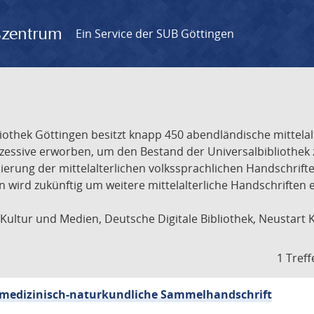
gszentrum
Ein Service der SUB Göttingen
liothek Göttingen besitzt knapp 450 abendländische mittela
ukzessive erworben, um den Bestand der Universalbibliothe
lisierung der mittelalterlichen volkssprachlichen Handschri
ion wird zukünftig um weitere mittelalterliche Handschriften
ultur und Medien, Deutsche Digitale Bibliothek, Neustart 
1 Treff
sch-medizinisch-naturkundliche Sammelhandschrift