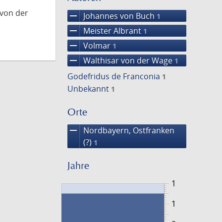
 von der
remove
Johannes von Buch
1
remove
Meister Albrant
1
remove
Volmar
1
remove
Walthisar von der Wage
1
Godefridus de Franconia
1
Unbekannt
1
Orte
remove
Nordbayern, Ostfranken
(?)
1
Jahre
1
1