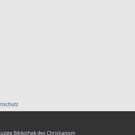
nschutz
üzige Bibliothek des Christianism