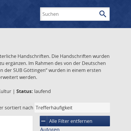
search
Suchen
lterliche Handschriften. Die Handschriften wurden
k zu ergänzen. Im Rahmen des von der Deutschen
ften der SUB Göttingen“ wurden in einem ersten
 erweitert werden.
Kultur |
Status:
laufend
er
sortiert nach
remove
Alle Filter entfernen
Autoren