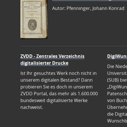
Autor: Pfenninger, Johann Konrad
ZVDD - Zentrales Verzeichnis
DigiWun
digitalisierter Drucke
Die Nied
Ist Ihr gesuchtes Werk noch nicht in
Universit
unserem digitalen Bestand? Dann
(SUB) bie
probieren Sie es doch in unserem
„DigiWun
ZVDD Portal, das mehr als 1.600.000
Patenscha
bundesweit digitalisierte Werke
von Büch
nachweist.
Übernehm
die Digit
Wunschb