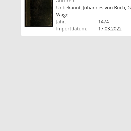
Autoren
Unbekannt; Johannes von Buch; Go
Wage
Jahr:
1474
Importdatum:
17.03.2022