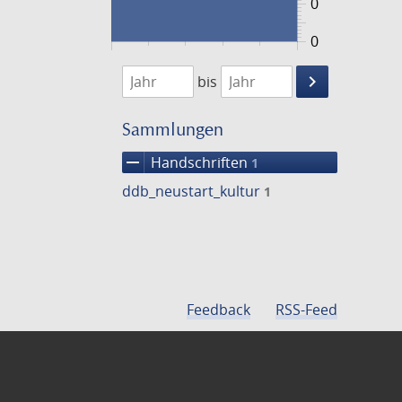
0
0
1474
1475
keyboard_arrow_right
bis
Suche
einschränke
Sammlungen
remove
Handschriften
1
ddb_neustart_kultur
1
Feedback
RSS-Feed