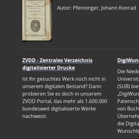
Autor: Pfenninger, Johann Konrad
ZVDD - Zentrales Verzeichnis
DigiWun
digitalisierter Drucke
Die Nied
Ist Ihr gesuchtes Werk noch nicht in
Universit
unserem digitalen Bestand? Dann
(SUB) bie
probieren Sie es doch in unserem
„DigiWun
ZVDD Portal, das mehr als 1.600.000
Patenscha
bundesweit digitalisierte Werke
von Büch
nachweist.
Übernehm
die Digit
Wunschb