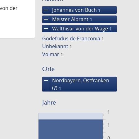
 von der
remove
Johannes von Buch
1
remove
Meister Albrant
1
remove
Walthisar von der Wage
1
Godefridus de Franconia
1
Unbekannt
1
Volmar
1
Orte
remove
Nordbayern, Ostfranken
(?)
1
Jahre
1
1
0