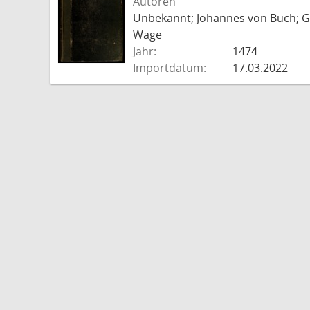
Autoren
Unbekannt; Johannes von Buch; Go
Wage
Jahr:
1474
Importdatum:
17.03.2022