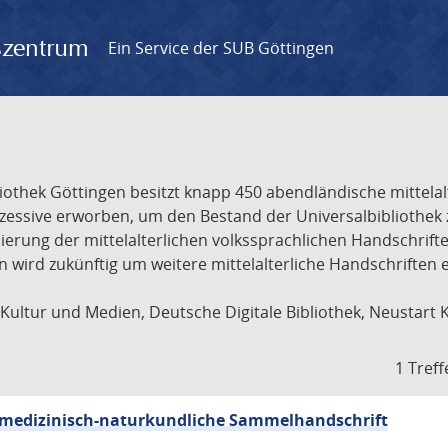
gszentrum
Ein Service der SUB Göttingen
liothek Göttingen besitzt knapp 450 abendländische mittela
ukzessive erworben, um den Bestand der Universalbibliothe
lisierung der mittelalterlichen volkssprachlichen Handschri
ion wird zukünftig um weitere mittelalterliche Handschriften
ultur und Medien, Deutsche Digitale Bibliothek, Neustart 
1 Treff
sch-medizinisch-naturkundliche Sammelhandschrift