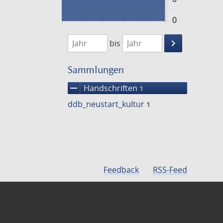
0
1474
1475
keyboard_arrow_right
bis
Suche
einschränke
Sammlungen
remove
Handschriften
1
ddb_neustart_kultur
1
Feedback
RSS-Feed