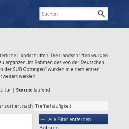
search
Suchen
lterliche Handschriften. Die Handschriften wurden
k zu ergänzen. Im Rahmen des von der Deutschen
ften der SUB Göttingen“ wurden in einem ersten
 erweitert werden.
Kultur |
Status:
laufend
er
sortiert nach
remove
Alle Filter entfernen
Autoren