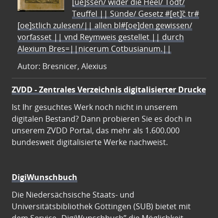
[ue]ssen/ wider die Heel/ Todt/
Teuffel || Sünde/ Gesetz #[et]c̃ tr#
[oe]stlich zulesen/|| allen bl#[oe]den gewissen/
vorfasset || vnd Reymweis gestellet || durch
Alexium Bres=||nicerum Cotbusianum.||
Autor: Bresnicer, Alexius
ZVDD - Zentrales Verzeichnis digitalisierter Drucke
Ist Ihr gesuchtes Werk noch nicht in unserem
digitalen Bestand? Dann probieren Sie es doch in
unserem ZVDD Portal, das mehr als 1.600.000
bundesweit digitalisierte Werke nachweist.
DigiWunschbuch
Die Niedersächsische Staats- und
Universitätsbibliothek Göttingen (SUB) bietet mit