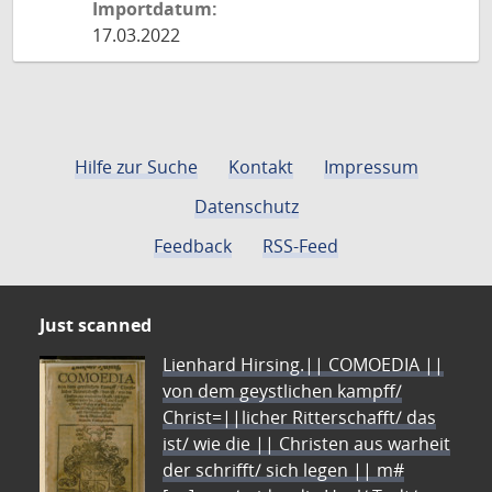
Importdatum:
17.03.2022
Hilfe zur Suche
Kontakt
Impressum
Datenschutz
Feedback
RSS-Feed
Just scanned
Lienhard Hirsing.|| COMOEDIA ||
von dem geystlichen kampff/
Christ=||licher Ritterschafft/ das
ist/ wie die || Christen aus warheit
der schrifft/ sich legen || m#