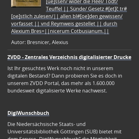
[ue]ssen/ wider die Heel/ Todt/
Teuffel || Sünde/ Gesetz #[et]c̃ tr#
[oe]stlich zulesen/|| allen bl#[oe]den gewissen/
vorfasset || vnd Reymweis gestellet || durch
Alexium Bres=||nicerum Cotbusianum.||
Autor: Bresnicer, Alexius
ZVDD - Zentrales Verzeichnis digitalisierter Drucke
Ist Ihr gesuchtes Werk noch nicht in unserem
digitalen Bestand? Dann probieren Sie es doch in
unserem ZVDD Portal, das mehr als 1.600.000
bundesweit digitalisierte Werke nachweist.
DigiWunschbuch
Die Niedersächsische Staats- und
Universitätsbibliothek Göttingen (SUB) bietet mit