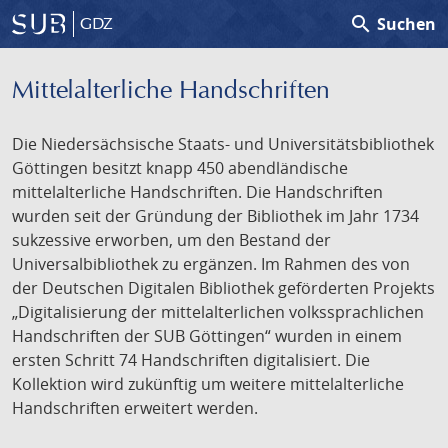
search
Suchen
GDZ
Mittelalterliche Handschriften
Die Niedersächsische Staats- und Universitätsbibliothek
Göttingen besitzt knapp 450 abendländische
mittelalterliche Handschriften. Die Handschriften
wurden seit der Gründung der Bibliothek im Jahr 1734
sukzessive erworben, um den Bestand der
Universalbibliothek zu ergänzen. Im Rahmen des von
der Deutschen Digitalen Bibliothek geförderten Projekts
„Digitalisierung der mittelalterlichen volkssprachlichen
Handschriften der SUB Göttingen“ wurden in einem
ersten Schritt 74 Handschriften digitalisiert. Die
Kollektion wird zukünftig um weitere mittelalterliche
Handschriften erweitert werden.