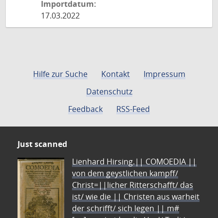
Importdatum:
17.03.2022
Hilfe zur Suche
Kontakt
Impressum
Datenschutz
Feedback
RSS-Feed
Just scanned
Lienhard Hirsing.|| COMOEDIA ||
von dem geystlichen kampff/
Christ=||licher Ritterschafft/ das
ist/ wie die || Christen aus warheit
der schrifft/ sich legen || m#