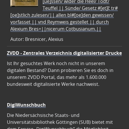
[ue]ssen/ wider die Heel/ Todt/
Teuffel || Sünde/ Gesetz #[et]c̃ tr#
[oe]stlich zulesen/|| allen bl#[oe]den gewissen/
vorfasset || vnd Reymweis gestellet || durch
Alexium Bres=||nicerum Cotbusianum.||
Autor: Bresnicer, Alexius
ZVDD - Zentrales Verzeichnis digitalisierter Drucke
Ist Ihr gesuchtes Werk noch nicht in unserem
digitalen Bestand? Dann probieren Sie es doch in
unserem ZVDD Portal, das mehr als 1.600.000
bundesweit digitalisierte Werke nachweist.
DigiWunschbuch
Die Niedersächsische Staats- und
Universitätsbibliothek Göttingen (SUB) bietet mit