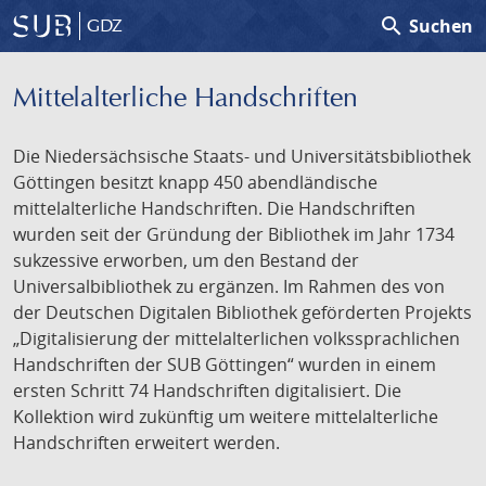
search
Suchen
GDZ
Mittelalterliche Handschriften
Die Niedersächsische Staats- und Universitätsbibliothek
Göttingen besitzt knapp 450 abendländische
mittelalterliche Handschriften. Die Handschriften
wurden seit der Gründung der Bibliothek im Jahr 1734
sukzessive erworben, um den Bestand der
Universalbibliothek zu ergänzen. Im Rahmen des von
der Deutschen Digitalen Bibliothek geförderten Projekts
„Digitalisierung der mittelalterlichen volkssprachlichen
Handschriften der SUB Göttingen“ wurden in einem
ersten Schritt 74 Handschriften digitalisiert. Die
Kollektion wird zukünftig um weitere mittelalterliche
Handschriften erweitert werden.