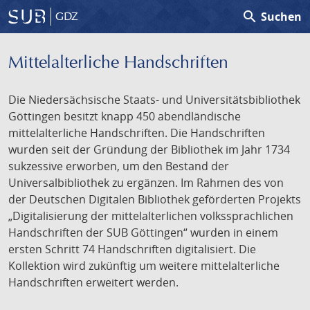
search
Suchen
GDZ
Mittelalterliche Handschriften
Die Niedersächsische Staats- und Universitätsbibliothek
Göttingen besitzt knapp 450 abendländische
mittelalterliche Handschriften. Die Handschriften
wurden seit der Gründung der Bibliothek im Jahr 1734
sukzessive erworben, um den Bestand der
Universalbibliothek zu ergänzen. Im Rahmen des von
der Deutschen Digitalen Bibliothek geförderten Projekts
„Digitalisierung der mittelalterlichen volkssprachlichen
Handschriften der SUB Göttingen“ wurden in einem
ersten Schritt 74 Handschriften digitalisiert. Die
Kollektion wird zukünftig um weitere mittelalterliche
Handschriften erweitert werden.