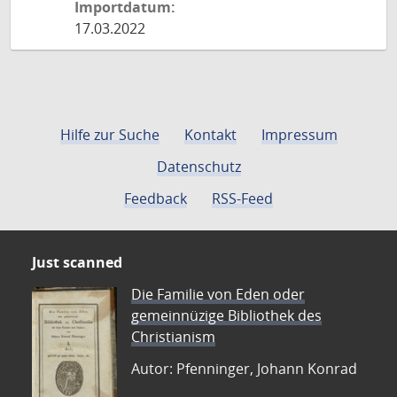
Importdatum:
17.03.2022
Hilfe zur Suche
Kontakt
Impressum
Datenschutz
Feedback
RSS-Feed
Just scanned
Die Familie von Eden oder
gemeinnüzige Bibliothek des
Christianism
Autor: Pfenninger, Johann Konrad