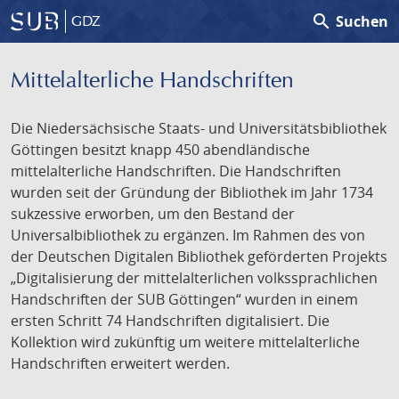
search
Suchen
GDZ
Mittelalterliche Handschriften
Die Niedersächsische Staats- und Universitätsbibliothek
Göttingen besitzt knapp 450 abendländische
mittelalterliche Handschriften. Die Handschriften
wurden seit der Gründung der Bibliothek im Jahr 1734
sukzessive erworben, um den Bestand der
Universalbibliothek zu ergänzen. Im Rahmen des von
der Deutschen Digitalen Bibliothek geförderten Projekts
„Digitalisierung der mittelalterlichen volkssprachlichen
Handschriften der SUB Göttingen“ wurden in einem
ersten Schritt 74 Handschriften digitalisiert. Die
Kollektion wird zukünftig um weitere mittelalterliche
Handschriften erweitert werden.