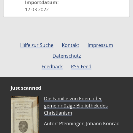
Importdatum:
17.03.2022
Hilfe zur Suche
Kontakt
Impressum
Datenschutz
Feedback
RSS-Feed
Just scanned
Die Familie von Eden oder
gemeinnüzige Bibliothek des
Christianism
Autor: Pfenninger, Johann Konrad