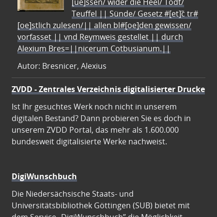
[ue]ssen/ wider die Heel/ Todt/
Teuffel || Sünde/ Gesetz #[et]c̃ tr#
[oe]stlich zulesen/|| allen bl#[oe]den gewissen/
vorfasset || vnd Reymweis gestellet || durch
Alexium Bres=||nicerum Cotbusianum.||
Autor: Bresnicer, Alexius
ZVDD - Zentrales Verzeichnis digitalisierter Drucke
Ist Ihr gesuchtes Werk noch nicht in unserem
digitalen Bestand? Dann probieren Sie es doch in
unserem ZVDD Portal, das mehr als 1.600.000
bundesweit digitalisierte Werke nachweist.
DigiWunschbuch
Die Niedersächsische Staats- und
Universitätsbibliothek Göttingen (SUB) bietet mit