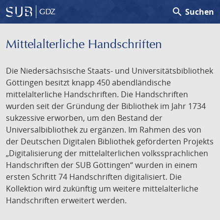
search
Suchen
GDZ
Mittelalterliche Handschriften
Die Niedersächsische Staats- und Universitätsbibliothek
Göttingen besitzt knapp 450 abendländische
mittelalterliche Handschriften. Die Handschriften
wurden seit der Gründung der Bibliothek im Jahr 1734
sukzessive erworben, um den Bestand der
Universalbibliothek zu ergänzen. Im Rahmen des von
der Deutschen Digitalen Bibliothek geförderten Projekts
„Digitalisierung der mittelalterlichen volkssprachlichen
Handschriften der SUB Göttingen“ wurden in einem
ersten Schritt 74 Handschriften digitalisiert. Die
Kollektion wird zukünftig um weitere mittelalterliche
Handschriften erweitert werden.