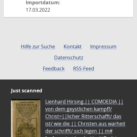
Importdatum:
17.03.2022
Hilfe zur Suche
Kontakt
Impressum
Datenschutz
Feedback
RSS-Feed
Just scanned
Lienhard Hirsing.|| COMOEDIA ||
von dem geystlichen kampff/
Christ=||licher Ritterschafft/ das
ist/ wie die || Christen aus warheit
der schrifft/ sich legen || m#