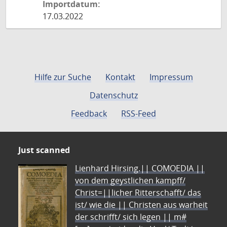
Importdatum:
17.03.2022
Hilfe zur Suche
Kontakt
Impressum
Datenschutz
Feedback
RSS-Feed
Just scanned
Lienhard Hirsing.|| COMOEDIA ||
von dem geystlichen kampff/
Christ=||licher Ritterschafft/ das
ist/ wie die || Christen aus warheit
der schrifft/ sich legen || m#