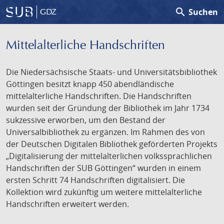
search
Suchen
GDZ
Mittelalterliche Handschriften
Die Niedersächsische Staats- und Universitätsbibliothek
Göttingen besitzt knapp 450 abendländische
mittelalterliche Handschriften. Die Handschriften
wurden seit der Gründung der Bibliothek im Jahr 1734
sukzessive erworben, um den Bestand der
Universalbibliothek zu ergänzen. Im Rahmen des von
der Deutschen Digitalen Bibliothek geförderten Projekts
„Digitalisierung der mittelalterlichen volkssprachlichen
Handschriften der SUB Göttingen“ wurden in einem
ersten Schritt 74 Handschriften digitalisiert. Die
Kollektion wird zukünftig um weitere mittelalterliche
Handschriften erweitert werden.