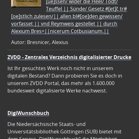
[ue]ssen/ wider die Heel/ Todt/
Teuffel || Sünde/ Gesetz #[et]c̃ tr#
[oe]stlich zulesen/|| allen bl#[oe]den gewissen/
vorfasset || vnd Reymweis gestellet || durch
Alexium Bres=||nicerum Cotbusianum.||
Autor: Bresnicer, Alexius
ZVDD - Zentrales Verzeichnis digitalisierter Drucke
Ist Ihr gesuchtes Werk noch nicht in unserem
digitalen Bestand? Dann probieren Sie es doch in
unserem ZVDD Portal, das mehr als 1.600.000
bundesweit digitalisierte Werke nachweist.
DigiWunschbuch
Die Niedersächsische Staats- und
Universitätsbibliothek Göttingen (SUB) bietet mit