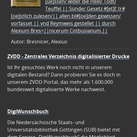
[ue]ssen/ wider die Heel/ Todt/
Teuffel || Sünde/ Gesetz #[et]c̃ tr#
[oe]stlich zulesen/|| allen bl#[oe]den gewissen/
vorfasset || vnd Reymweis gestellet || durch
Alexium Bres=||nicerum Cotbusianum.||
Autor: Bresnicer, Alexius
ZVDD - Zentrales Verzeichnis digitalisierter Drucke
Ist Ihr gesuchtes Werk noch nicht in unserem
digitalen Bestand? Dann probieren Sie es doch in
unserem ZVDD Portal, das mehr als 1.600.000
bundesweit digitalisierte Werke nachweist.
DigiWunschbuch
Die Niedersächsische Staats- und
Universitätsbibliothek Göttingen (SUB) bietet mit