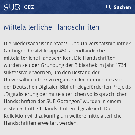
search
Suchen
GDZ
Mittelalterliche Handschriften
Die Niedersächsische Staats- und Universitätsbibliothek
Göttingen besitzt knapp 450 abendländische
mittelalterliche Handschriften. Die Handschriften
wurden seit der Gründung der Bibliothek im Jahr 1734
sukzessive erworben, um den Bestand der
Universalbibliothek zu ergänzen. Im Rahmen des von
der Deutschen Digitalen Bibliothek geförderten Projekts
„Digitalisierung der mittelalterlichen volkssprachlichen
Handschriften der SUB Göttingen“ wurden in einem
ersten Schritt 74 Handschriften digitalisiert. Die
Kollektion wird zukünftig um weitere mittelalterliche
Handschriften erweitert werden.