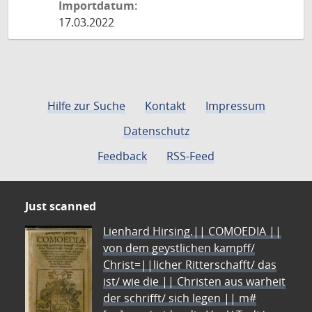
Importdatum:
17.03.2022
Hilfe zur Suche
Kontakt
Impressum
Datenschutz
Feedback
RSS-Feed
Just scanned
Lienhard Hirsing.|| COMOEDIA ||
von dem geystlichen kampff/
Christ=||licher Ritterschafft/ das
ist/ wie die || Christen aus warheit
der schrifft/ sich legen || m#