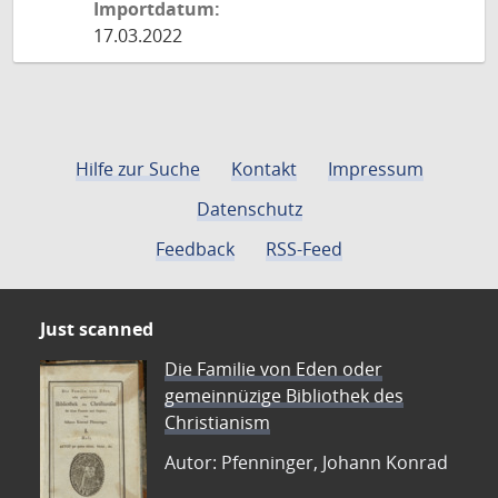
Importdatum:
17.03.2022
Hilfe zur Suche
Kontakt
Impressum
Datenschutz
Feedback
RSS-Feed
Just scanned
Die Familie von Eden oder
gemeinnüzige Bibliothek des
Christianism
Autor: Pfenninger, Johann Konrad