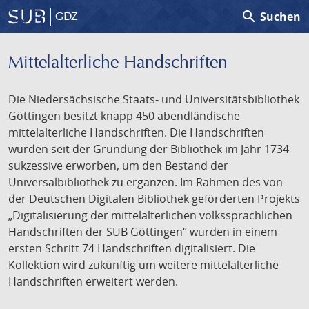
search
Suchen
GDZ
Mittelalterliche Handschriften
Die Niedersächsische Staats- und Universitätsbibliothek
Göttingen besitzt knapp 450 abendländische
mittelalterliche Handschriften. Die Handschriften
wurden seit der Gründung der Bibliothek im Jahr 1734
sukzessive erworben, um den Bestand der
Universalbibliothek zu ergänzen. Im Rahmen des von
der Deutschen Digitalen Bibliothek geförderten Projekts
„Digitalisierung der mittelalterlichen volkssprachlichen
Handschriften der SUB Göttingen“ wurden in einem
ersten Schritt 74 Handschriften digitalisiert. Die
Kollektion wird zukünftig um weitere mittelalterliche
Handschriften erweitert werden.