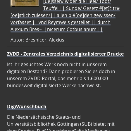
[ue]ssen/ wider die Heel/ Todt/
Teuffel || Sünde/ Gesetz #[et]c̃ tr#
[oe]stlich zulesen/|| allen bl#[oe]den gewissen/
vorfasset || vnd Reymweis gestellet || durch
Alexium Bres=||nicerum Cotbusianum.||
Autor: Bresnicer, Alexius
ZVDD - Zentrales Verzeichnis digitalisierter Drucke
Ist Ihr gesuchtes Werk noch nicht in unserem
digitalen Bestand? Dann probieren Sie es doch in
unserem ZVDD Portal, das mehr als 1.600.000
bundesweit digitalisierte Werke nachweist.
DigiWunschbuch
Die Niedersächsische Staats- und
Universitätsbibliothek Göttingen (SUB) bietet mit