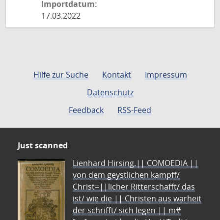
Importdatum:
17.03.2022
Hilfe zur Suche
Kontakt
Impressum
Datenschutz
Feedback
RSS-Feed
Just scanned
Lienhard Hirsing.|| COMOEDIA ||
von dem geystlichen kampff/
Christ=||licher Ritterschafft/ das
ist/ wie die || Christen aus warheit
der schrifft/ sich legen || m#