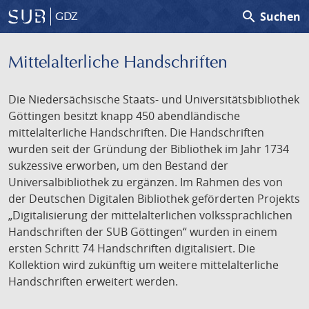
search
Suchen
GDZ
Mittelalterliche Handschriften
Die Niedersächsische Staats- und Universitätsbibliothek
Göttingen besitzt knapp 450 abendländische
mittelalterliche Handschriften. Die Handschriften
wurden seit der Gründung der Bibliothek im Jahr 1734
sukzessive erworben, um den Bestand der
Universalbibliothek zu ergänzen. Im Rahmen des von
der Deutschen Digitalen Bibliothek geförderten Projekts
„Digitalisierung der mittelalterlichen volkssprachlichen
Handschriften der SUB Göttingen“ wurden in einem
ersten Schritt 74 Handschriften digitalisiert. Die
Kollektion wird zukünftig um weitere mittelalterliche
Handschriften erweitert werden.