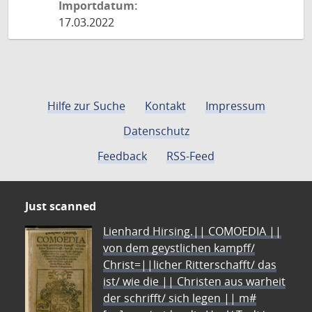
Importdatum:
17.03.2022
Hilfe zur Suche
Kontakt
Impressum
Datenschutz
Feedback
RSS-Feed
Just scanned
Lienhard Hirsing.|| COMOEDIA ||
von dem geystlichen kampff/
Christ=||licher Ritterschafft/ das
ist/ wie die || Christen aus warheit
der schrifft/ sich legen || m#