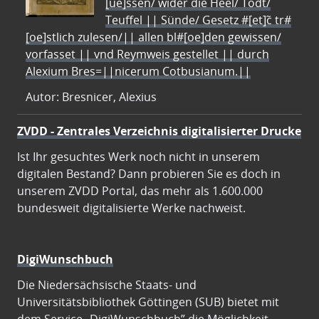
[ue]ssen/ wider die Heel/ Todt/
Teuffel || Sünde/ Gesetz #[et]c̃ tr#
[oe]stlich zulesen/|| allen bl#[oe]den gewissen/
vorfasset || vnd Reymweis gestellet || durch
Alexium Bres=||nicerum Cotbusianum.||
Autor: Bresnicer, Alexius
ZVDD - Zentrales Verzeichnis digitalisierter Drucke
Ist Ihr gesuchtes Werk noch nicht in unserem
digitalen Bestand? Dann probieren Sie es doch in
unserem ZVDD Portal, das mehr als 1.600.000
bundesweit digitalisierte Werke nachweist.
DigiWunschbuch
Die Niedersächsische Staats- und
Universitätsbibliothek Göttingen (SUB) bietet mit