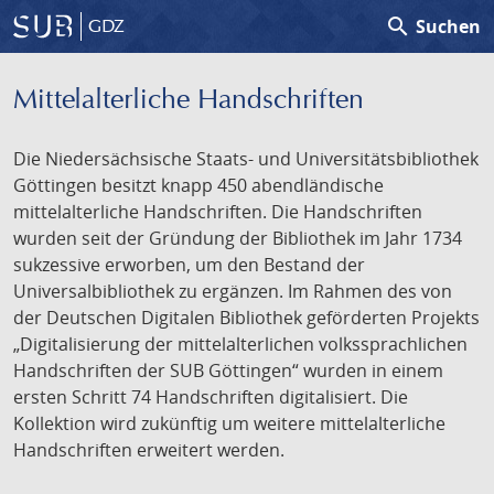
search
Suchen
GDZ
Mittelalterliche Handschriften
Die Niedersächsische Staats- und Universitätsbibliothek
Göttingen besitzt knapp 450 abendländische
mittelalterliche Handschriften. Die Handschriften
wurden seit der Gründung der Bibliothek im Jahr 1734
sukzessive erworben, um den Bestand der
Universalbibliothek zu ergänzen. Im Rahmen des von
der Deutschen Digitalen Bibliothek geförderten Projekts
„Digitalisierung der mittelalterlichen volkssprachlichen
Handschriften der SUB Göttingen“ wurden in einem
ersten Schritt 74 Handschriften digitalisiert. Die
Kollektion wird zukünftig um weitere mittelalterliche
Handschriften erweitert werden.