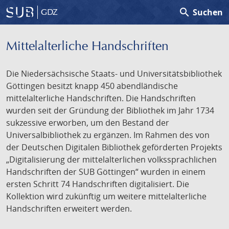
search
Suchen
GDZ
Mittelalterliche Handschriften
Die Niedersächsische Staats- und Universitätsbibliothek
Göttingen besitzt knapp 450 abendländische
mittelalterliche Handschriften. Die Handschriften
wurden seit der Gründung der Bibliothek im Jahr 1734
sukzessive erworben, um den Bestand der
Universalbibliothek zu ergänzen. Im Rahmen des von
der Deutschen Digitalen Bibliothek geförderten Projekts
„Digitalisierung der mittelalterlichen volkssprachlichen
Handschriften der SUB Göttingen“ wurden in einem
ersten Schritt 74 Handschriften digitalisiert. Die
Kollektion wird zukünftig um weitere mittelalterliche
Handschriften erweitert werden.