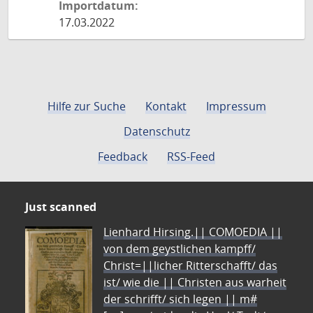
Importdatum:
17.03.2022
Hilfe zur Suche
Kontakt
Impressum
Datenschutz
Feedback
RSS-Feed
Just scanned
Lienhard Hirsing.|| COMOEDIA ||
von dem geystlichen kampff/
Christ=||licher Ritterschafft/ das
ist/ wie die || Christen aus warheit
der schrifft/ sich legen || m#