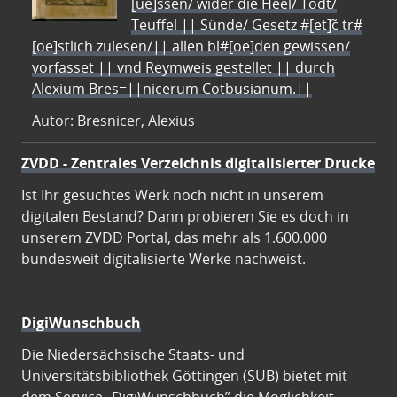
[ue]ssen/ wider die Heel/ Todt/
Teuffel || Sünde/ Gesetz #[et]c̃ tr#
[oe]stlich zulesen/|| allen bl#[oe]den gewissen/
vorfasset || vnd Reymweis gestellet || durch
Alexium Bres=||nicerum Cotbusianum.||
Autor: Bresnicer, Alexius
ZVDD - Zentrales Verzeichnis digitalisierter Drucke
Ist Ihr gesuchtes Werk noch nicht in unserem
digitalen Bestand? Dann probieren Sie es doch in
unserem ZVDD Portal, das mehr als 1.600.000
bundesweit digitalisierte Werke nachweist.
DigiWunschbuch
Die Niedersächsische Staats- und
Universitätsbibliothek Göttingen (SUB) bietet mit