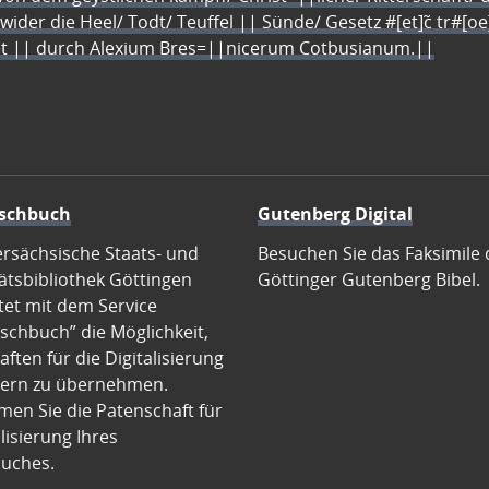
 wider die Heel/ Todt/ Teuffel || Sünde/ Gesetz #[et]c̃ tr#[o
let || durch Alexium Bres=||nicerum Cotbusianum.||
schbuch
Gutenberg Digital
ersächsische Staats- und
Besuchen Sie das Faksimile 
ätsbibliothek Göttingen
Göttinger Gutenberg Bibel.
tet mit dem Service
schbuch” die Möglichkeit,
ften für die Digitalisierung
ern zu übernehmen.
en Sie die Patenschaft für
alisierung Ihres
uches.