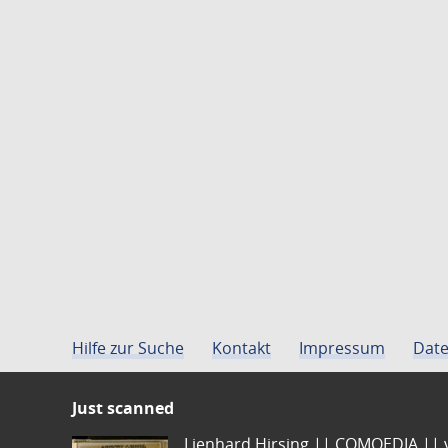
Hilfe zur Suche
Kontakt
Impressum
Date
Just scanned
Lienhard Hirsing.|| COMOEDIA || vo