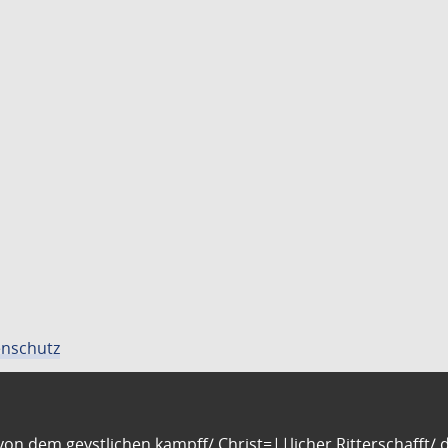
nschutz
n dem geystlichen kampff/ Christ=||licher Ritterschafft/ da