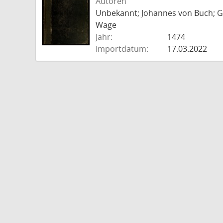
Autoren
Unbekannt; Johannes von Buch; Go
Wage
Jahr:
1474
Importdatum:
17.03.2022