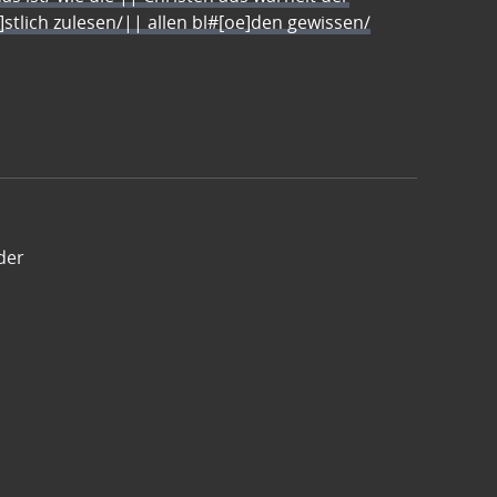
e]stlich zulesen/|| allen bl#[oe]den gewissen/
der