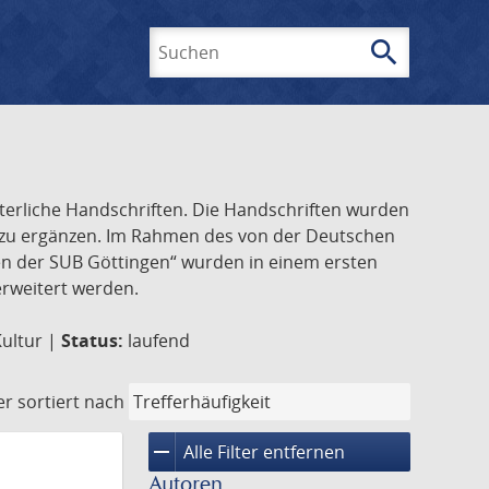
search
Suchen
lterliche Handschriften. Die Handschriften wurden
k zu ergänzen. Im Rahmen des von der Deutschen
ften der SUB Göttingen“ wurden in einem ersten
 erweitert werden.
Kultur |
Status:
laufend
er
sortiert nach
remove
Alle Filter entfernen
Autoren