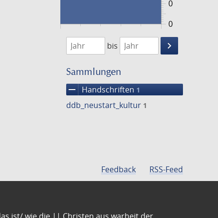
0
0
1474
1475
keyboard_arrow_right
bis
Suche
einschränke
Sammlungen
remove
Handschriften
1
ddb_neustart_kultur
1
Feedback
RSS-Feed
s ist/ wie die || Christen aus warheit der