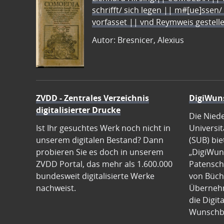
schrifft/ sich legen || m#[ue]ssen/
vorfasset || vnd Reymweis gestel
Autor: Bresnicer, Alexius
ZVDD - Zentrales Verzeichnis
DigiWun
digitalisierter Drucke
Die Nied
Ist Ihr gesuchtes Werk noch nicht in
Universit
unserem digitalen Bestand? Dann
(SUB) bie
probieren Sie es doch in unserem
„DigiWun
ZVDD Portal, das mehr als 1.600.000
Patenscha
bundesweit digitalisierte Werke
von Büch
nachweist.
Übernehm
die Digit
Wunschb