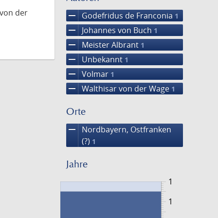
 von der
remove
Godefridus de Franconia
1
remove
Johannes von Buch
1
remove
Meister Albrant
1
remove
Unbekannt
1
remove
Volmar
1
remove
Walthisar von der Wage
1
Orte
remove
Nordbayern, Ostfranken
(?)
1
Jahre
1
1