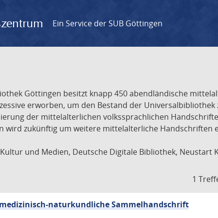
gszentrum
Ein Service der SUB Göttingen
liothek Göttingen besitzt knapp 450 abendländische mittela
ukzessive erworben, um den Bestand der Universalbibliothe
lisierung der mittelalterlichen volkssprachlichen Handschri
ion wird zukünftig um weitere mittelalterliche Handschriften
ultur und Medien, Deutsche Digitale Bibliothek, Neustart 
1 Treff
sch-medizinisch-naturkundliche Sammelhandschrift