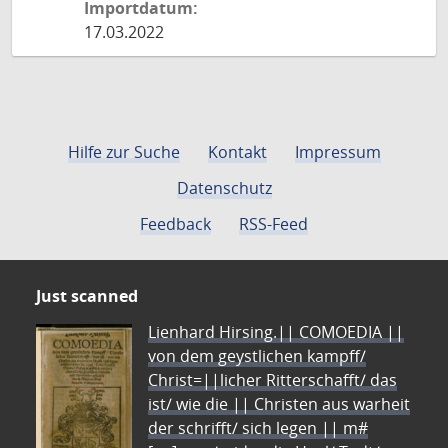
Importdatum:
17.03.2022
Hilfe zur Suche
Kontakt
Impressum
Datenschutz
Feedback
RSS-Feed
Just scanned
Lienhard Hirsing.|| COMOEDIA ||
von dem geystlichen kampff/
Christ=||licher Ritterschafft/ das
ist/ wie die || Christen aus warheit
der schrifft/ sich legen || m#