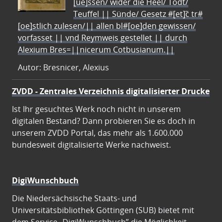
[ue]ssen/ wider die Heel/ Todt/
Teuffel || Sünde/ Gesetz #[et]c̃ tr#
[oe]stlich zulesen/|| allen bl#[oe]den gewissen/
vorfasset || vnd Reymweis gestellet || durch
Alexium Bres=||nicerum Cotbusianum.||
Autor: Bresnicer, Alexius
ZVDD - Zentrales Verzeichnis digitalisierter Drucke
Ist Ihr gesuchtes Werk noch nicht in unserem
digitalen Bestand? Dann probieren Sie es doch in
unserem ZVDD Portal, das mehr als 1.600.000
bundesweit digitalisierte Werke nachweist.
DigiWunschbuch
Die Niedersächsische Staats- und
Universitätsbibliothek Göttingen (SUB) bietet mit