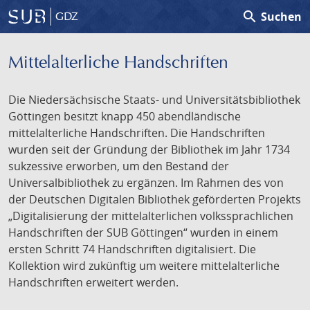
search
Suchen
GDZ
Mittelalterliche Handschriften
Die Niedersächsische Staats- und Universitätsbibliothek
Göttingen besitzt knapp 450 abendländische
mittelalterliche Handschriften. Die Handschriften
wurden seit der Gründung der Bibliothek im Jahr 1734
sukzessive erworben, um den Bestand der
Universalbibliothek zu ergänzen. Im Rahmen des von
der Deutschen Digitalen Bibliothek geförderten Projekts
„Digitalisierung der mittelalterlichen volkssprachlichen
Handschriften der SUB Göttingen“ wurden in einem
ersten Schritt 74 Handschriften digitalisiert. Die
Kollektion wird zukünftig um weitere mittelalterliche
Handschriften erweitert werden.