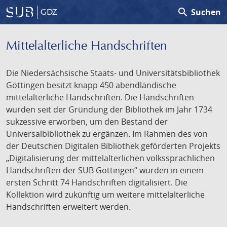
search
Suchen
GDZ
Mittelalterliche Handschriften
Die Niedersächsische Staats- und Universitätsbibliothek
Göttingen besitzt knapp 450 abendländische
mittelalterliche Handschriften. Die Handschriften
wurden seit der Gründung der Bibliothek im Jahr 1734
sukzessive erworben, um den Bestand der
Universalbibliothek zu ergänzen. Im Rahmen des von
der Deutschen Digitalen Bibliothek geförderten Projekts
„Digitalisierung der mittelalterlichen volkssprachlichen
Handschriften der SUB Göttingen“ wurden in einem
ersten Schritt 74 Handschriften digitalisiert. Die
Kollektion wird zukünftig um weitere mittelalterliche
Handschriften erweitert werden.