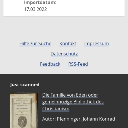
Importdatum:
17.03.2022
Hilfe zur Suche
Kontakt
Impressum
Datenschutz
Feedback
RSS-Feed
Just scanned
Die Familie von Eden oder
gemeinnüzige Bibliothek des
Christianism
Autor: Pfenninger, Johann Konrad