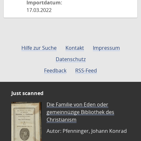
Importdatum:
17.03.2022
Hilfe zur Suche
Kontakt
Impressum
Datenschutz
Feedback
RSS-Feed
Just scanned
Die Familie von Eden oder
gemeinnüzige Bibliothek des
Christianism
Autor: Pfenninger, Johann Konrad