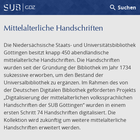
search
Suchen
GDZ
Mittelalterliche Handschriften
Die Niedersächsische Staats- und Universitätsbibliothek
Göttingen besitzt knapp 450 abendländische
mittelalterliche Handschriften. Die Handschriften
wurden seit der Gründung der Bibliothek im Jahr 1734
sukzessive erworben, um den Bestand der
Universalbibliothek zu ergänzen. Im Rahmen des von
der Deutschen Digitalen Bibliothek geförderten Projekts
„Digitalisierung der mittelalterlichen volkssprachlichen
Handschriften der SUB Göttingen“ wurden in einem
ersten Schritt 74 Handschriften digitalisiert. Die
Kollektion wird zukünftig um weitere mittelalterliche
Handschriften erweitert werden.