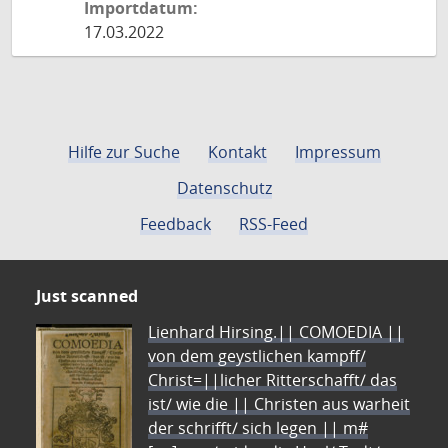
Importdatum:
17.03.2022
Hilfe zur Suche
Kontakt
Impressum
Datenschutz
Feedback
RSS-Feed
Just scanned
Lienhard Hirsing.|| COMOEDIA ||
von dem geystlichen kampff/
Christ=||licher Ritterschafft/ das
ist/ wie die || Christen aus warheit
der schrifft/ sich legen || m#