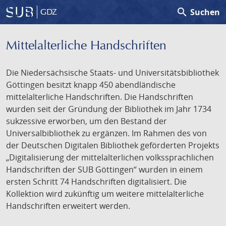
search
Suchen
GDZ
Mittelalterliche Handschriften
Die Niedersächsische Staats- und Universitätsbibliothek
Göttingen besitzt knapp 450 abendländische
mittelalterliche Handschriften. Die Handschriften
wurden seit der Gründung der Bibliothek im Jahr 1734
sukzessive erworben, um den Bestand der
Universalbibliothek zu ergänzen. Im Rahmen des von
der Deutschen Digitalen Bibliothek geförderten Projekts
„Digitalisierung der mittelalterlichen volkssprachlichen
Handschriften der SUB Göttingen“ wurden in einem
ersten Schritt 74 Handschriften digitalisiert. Die
Kollektion wird zukünftig um weitere mittelalterliche
Handschriften erweitert werden.