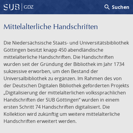
search
Suchen
GDZ
Mittelalterliche Handschriften
Die Niedersächsische Staats- und Universitätsbibliothek
Göttingen besitzt knapp 450 abendländische
mittelalterliche Handschriften. Die Handschriften
wurden seit der Gründung der Bibliothek im Jahr 1734
sukzessive erworben, um den Bestand der
Universalbibliothek zu ergänzen. Im Rahmen des von
der Deutschen Digitalen Bibliothek geförderten Projekts
„Digitalisierung der mittelalterlichen volkssprachlichen
Handschriften der SUB Göttingen“ wurden in einem
ersten Schritt 74 Handschriften digitalisiert. Die
Kollektion wird zukünftig um weitere mittelalterliche
Handschriften erweitert werden.