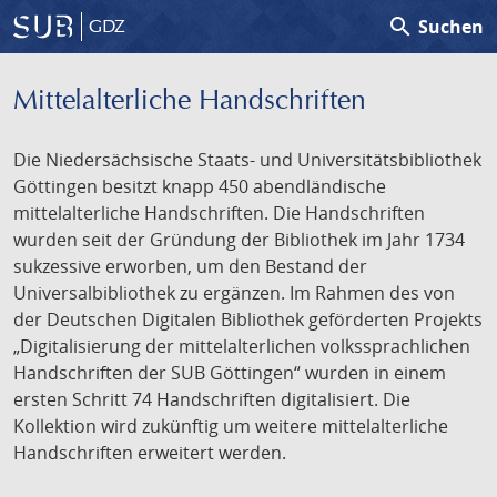
search
Suchen
GDZ
Mittelalterliche Handschriften
Die Niedersächsische Staats- und Universitätsbibliothek
Göttingen besitzt knapp 450 abendländische
mittelalterliche Handschriften. Die Handschriften
wurden seit der Gründung der Bibliothek im Jahr 1734
sukzessive erworben, um den Bestand der
Universalbibliothek zu ergänzen. Im Rahmen des von
der Deutschen Digitalen Bibliothek geförderten Projekts
„Digitalisierung der mittelalterlichen volkssprachlichen
Handschriften der SUB Göttingen“ wurden in einem
ersten Schritt 74 Handschriften digitalisiert. Die
Kollektion wird zukünftig um weitere mittelalterliche
Handschriften erweitert werden.