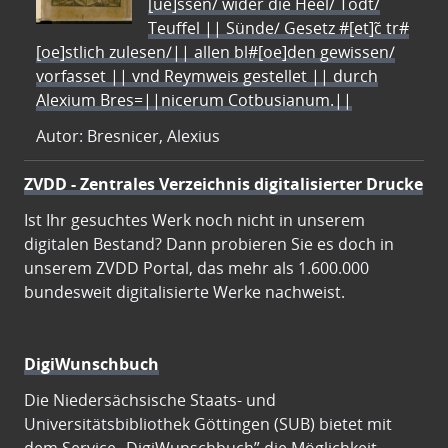
[ue]ssen/ wider die Heel/ Todt/
Teuffel || Sünde/ Gesetz #[et]c̃ tr#
[oe]stlich zulesen/|| allen bl#[oe]den gewissen/
vorfasset || vnd Reymweis gestellet || durch
Alexium Bres=||nicerum Cotbusianum.||
Autor: Bresnicer, Alexius
ZVDD - Zentrales Verzeichnis digitalisierter Drucke
Ist Ihr gesuchtes Werk noch nicht in unserem
digitalen Bestand? Dann probieren Sie es doch in
unserem ZVDD Portal, das mehr als 1.600.000
bundesweit digitalisierte Werke nachweist.
DigiWunschbuch
Die Niedersächsische Staats- und
Universitätsbibliothek Göttingen (SUB) bietet mit