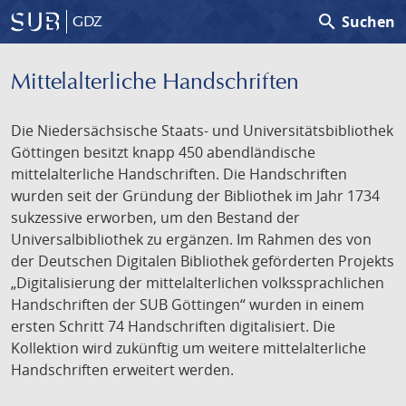
search
Suchen
GDZ
Mittelalterliche Handschriften
Die Niedersächsische Staats- und Universitätsbibliothek
Göttingen besitzt knapp 450 abendländische
mittelalterliche Handschriften. Die Handschriften
wurden seit der Gründung der Bibliothek im Jahr 1734
sukzessive erworben, um den Bestand der
Universalbibliothek zu ergänzen. Im Rahmen des von
der Deutschen Digitalen Bibliothek geförderten Projekts
„Digitalisierung der mittelalterlichen volkssprachlichen
Handschriften der SUB Göttingen“ wurden in einem
ersten Schritt 74 Handschriften digitalisiert. Die
Kollektion wird zukünftig um weitere mittelalterliche
Handschriften erweitert werden.