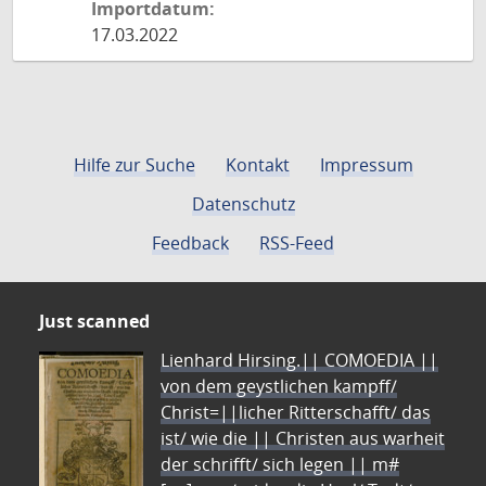
Importdatum:
17.03.2022
Hilfe zur Suche
Kontakt
Impressum
Datenschutz
Feedback
RSS-Feed
Just scanned
Lienhard Hirsing.|| COMOEDIA ||
von dem geystlichen kampff/
Christ=||licher Ritterschafft/ das
ist/ wie die || Christen aus warheit
der schrifft/ sich legen || m#