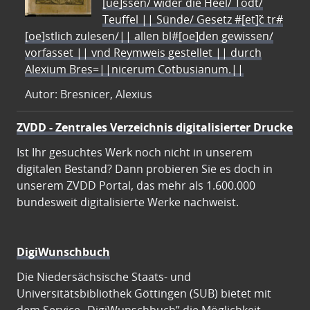
[ue]ssen/ wider die Heel/ Todt/
Teuffel || Sünde/ Gesetz #[et]c̃ tr#
[oe]stlich zulesen/|| allen bl#[oe]den gewissen/
vorfasset || vnd Reymweis gestellet || durch
Alexium Bres=||nicerum Cotbusianum.||
Autor: Bresnicer, Alexius
ZVDD - Zentrales Verzeichnis digitalisierter Drucke
Ist Ihr gesuchtes Werk noch nicht in unserem
digitalen Bestand? Dann probieren Sie es doch in
unserem ZVDD Portal, das mehr als 1.600.000
bundesweit digitalisierte Werke nachweist.
DigiWunschbuch
Die Niedersächsische Staats- und
Universitätsbibliothek Göttingen (SUB) bietet mit