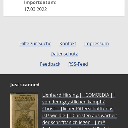
Importdatum:
17.03.2022
Hilfe zur Suche
Kontakt
Impressum
Datenschutz
Feedback
RSS-Feed
Just scanned
Lienhard Hirsing.|| COMOEDIA ||
von dem geystlichen kampff/
Christ=||licher Ritterschafft/ das
ist/ wie die || Christen aus warheit
der schrifft/ sich legen || m#