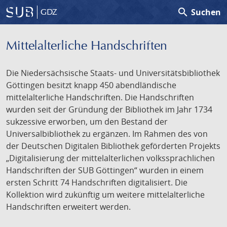
search
Suchen
GDZ
Mittelalterliche Handschriften
Die Niedersächsische Staats- und Universitätsbibliothek
Göttingen besitzt knapp 450 abendländische
mittelalterliche Handschriften. Die Handschriften
wurden seit der Gründung der Bibliothek im Jahr 1734
sukzessive erworben, um den Bestand der
Universalbibliothek zu ergänzen. Im Rahmen des von
der Deutschen Digitalen Bibliothek geförderten Projekts
„Digitalisierung der mittelalterlichen volkssprachlichen
Handschriften der SUB Göttingen“ wurden in einem
ersten Schritt 74 Handschriften digitalisiert. Die
Kollektion wird zukünftig um weitere mittelalterliche
Handschriften erweitert werden.