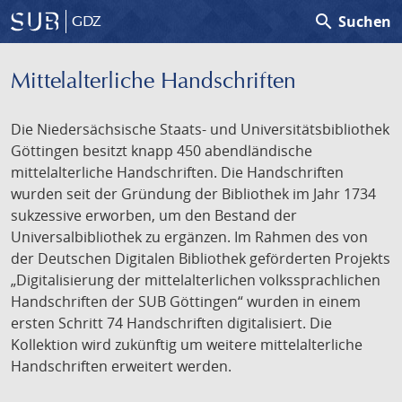
search
Suchen
GDZ
Mittelalterliche Handschriften
Die Niedersächsische Staats- und Universitätsbibliothek
Göttingen besitzt knapp 450 abendländische
mittelalterliche Handschriften. Die Handschriften
wurden seit der Gründung der Bibliothek im Jahr 1734
sukzessive erworben, um den Bestand der
Universalbibliothek zu ergänzen. Im Rahmen des von
der Deutschen Digitalen Bibliothek geförderten Projekts
„Digitalisierung der mittelalterlichen volkssprachlichen
Handschriften der SUB Göttingen“ wurden in einem
ersten Schritt 74 Handschriften digitalisiert. Die
Kollektion wird zukünftig um weitere mittelalterliche
Handschriften erweitert werden.