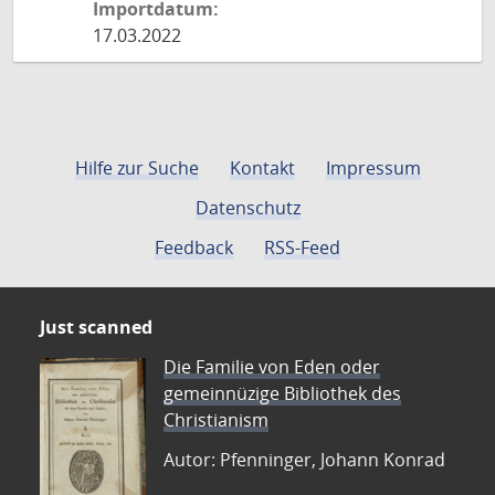
Importdatum:
17.03.2022
Hilfe zur Suche
Kontakt
Impressum
Datenschutz
Feedback
RSS-Feed
Just scanned
Die Familie von Eden oder
gemeinnüzige Bibliothek des
Christianism
Autor: Pfenninger, Johann Konrad