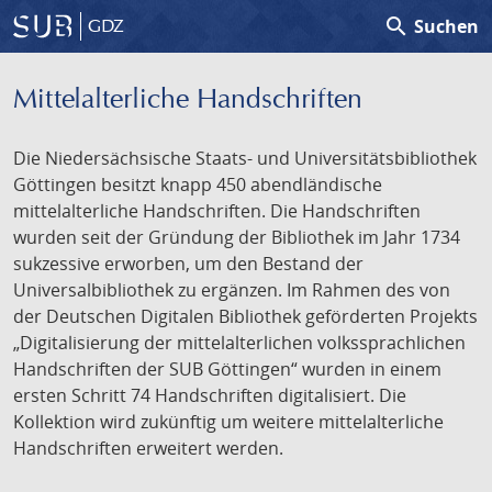
search
Suchen
GDZ
Mittelalterliche Handschriften
Die Niedersächsische Staats- und Universitätsbibliothek
Göttingen besitzt knapp 450 abendländische
mittelalterliche Handschriften. Die Handschriften
wurden seit der Gründung der Bibliothek im Jahr 1734
sukzessive erworben, um den Bestand der
Universalbibliothek zu ergänzen. Im Rahmen des von
der Deutschen Digitalen Bibliothek geförderten Projekts
„Digitalisierung der mittelalterlichen volkssprachlichen
Handschriften der SUB Göttingen“ wurden in einem
ersten Schritt 74 Handschriften digitalisiert. Die
Kollektion wird zukünftig um weitere mittelalterliche
Handschriften erweitert werden.