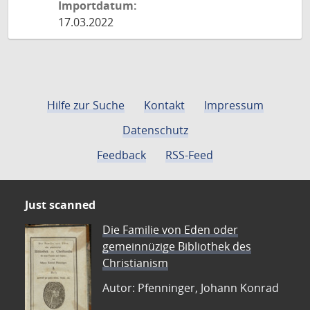
Importdatum:
17.03.2022
Hilfe zur Suche
Kontakt
Impressum
Datenschutz
Feedback
RSS-Feed
Just scanned
Die Familie von Eden oder
gemeinnüzige Bibliothek des
Christianism
Autor: Pfenninger, Johann Konrad