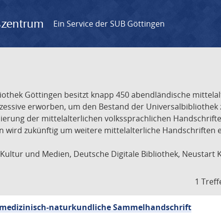
gszentrum
Ein Service der SUB Göttingen
liothek Göttingen besitzt knapp 450 abendländische mittela
ukzessive erworben, um den Bestand der Universalbibliothe
lisierung der mittelalterlichen volkssprachlichen Handschri
ion wird zukünftig um weitere mittelalterliche Handschriften
ultur und Medien, Deutsche Digitale Bibliothek, Neustart 
1 Treff
sch-medizinisch-naturkundliche Sammelhandschrift