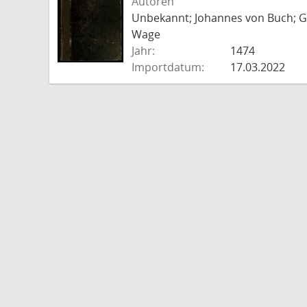
Autoren
Unbekannt; Johannes von Buch; Go
Wage
Jahr:
1474
Importdatum:
17.03.2022