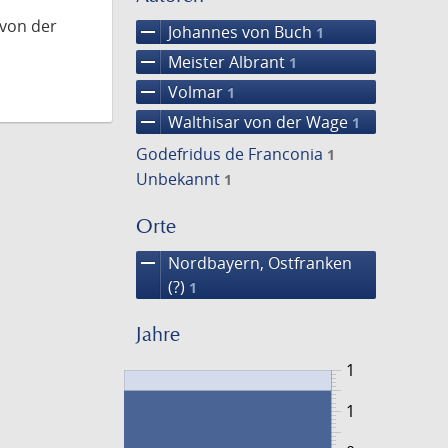
 von der
remove
Johannes von Buch
1
remove
Meister Albrant
1
remove
Volmar
1
remove
Walthisar von der Wage
1
Godefridus de Franconia
1
Unbekannt
1
Orte
remove
Nordbayern, Ostfranken
(?)
1
Jahre
1
1