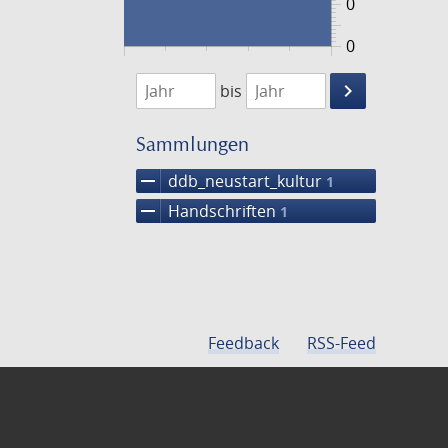
0
0
1474
1475
keyboard_arrow_right
bis
Suche
einschränke
Sammlungen
remove
ddb_neustart_kultur
1
remove
Handschriften
1
Feedback
RSS-Feed