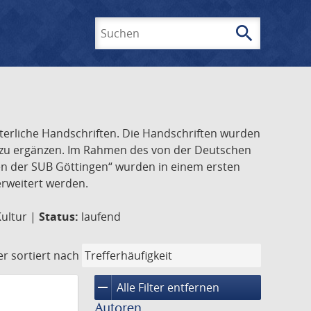
search
Suchen
lterliche Handschriften. Die Handschriften wurden
k zu ergänzen. Im Rahmen des von der Deutschen
ften der SUB Göttingen“ wurden in einem ersten
 erweitert werden.
Kultur |
Status:
laufend
er
sortiert nach
remove
Alle Filter entfernen
Autoren