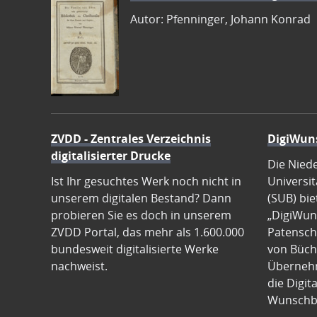
Autor: Pfenninger, Johann Konrad
ZVDD - Zentrales Verzeichnis
DigiWun
digitalisierter Drucke
Die Nied
Ist Ihr gesuchtes Werk noch nicht in
Universit
unserem digitalen Bestand? Dann
(SUB) bie
probieren Sie es doch in unserem
„DigiWun
ZVDD Portal, das mehr als 1.600.000
Patenscha
bundesweit digitalisierte Werke
von Büch
nachweist.
Übernehm
die Digit
Wunschb