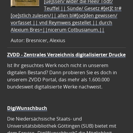
[ue]ssen/ wider die Heel/ Todt/
Teuffel || Sünde/ Gesetz #[et]c̃ tr#
[oe]stlich zulesen/|| allen bl#[oe]den gewissen/
vorfasset || vnd Reymweis gestellet || durch
Alexium Bres=||nicerum Cotbusianum.||
Autor: Bresnicer, Alexius
ZVDD - Zentrales Verzeichnis digitalisierter Drucke
Ist Ihr gesuchtes Werk noch nicht in unserem
digitalen Bestand? Dann probieren Sie es doch in
unserem ZVDD Portal, das mehr als 1.600.000
bundesweit digitalisierte Werke nachweist.
DigiWunschbuch
Die Niedersächsische Staats- und
Universitätsbibliothek Göttingen (SUB) bietet mit