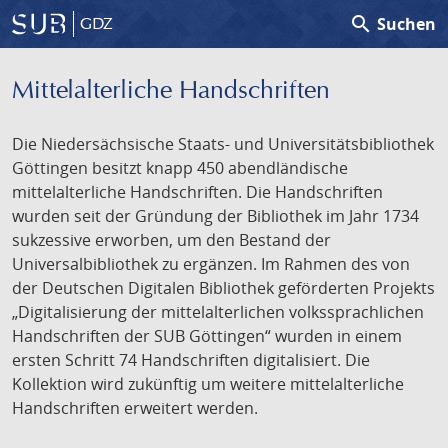
search
Suchen
GDZ
Mittelalterliche Handschriften
Die Niedersächsische Staats- und Universitätsbibliothek
Göttingen besitzt knapp 450 abendländische
mittelalterliche Handschriften. Die Handschriften
wurden seit der Gründung der Bibliothek im Jahr 1734
sukzessive erworben, um den Bestand der
Universalbibliothek zu ergänzen. Im Rahmen des von
der Deutschen Digitalen Bibliothek geförderten Projekts
„Digitalisierung der mittelalterlichen volkssprachlichen
Handschriften der SUB Göttingen“ wurden in einem
ersten Schritt 74 Handschriften digitalisiert. Die
Kollektion wird zukünftig um weitere mittelalterliche
Handschriften erweitert werden.