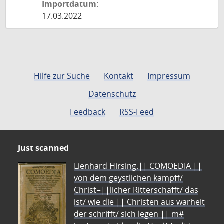
Importdatum:
17.03.2022
Hilfe zur Suche
Kontakt
Impressum
Datenschutz
Feedback
RSS-Feed
Just scanned
Lienhard Hirsing.|| COMOEDIA ||
von dem geystlichen kampff/
Christ=||licher Ritterschafft/ das
ist/ wie die || Christen aus warheit
der schrifft/ sich legen || m#