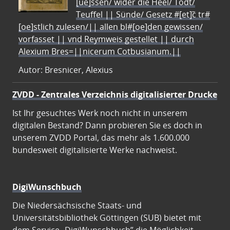
[ue]ssen/ wider die Heel/ Todt/
Teuffel || Sünde/ Gesetz #[et]c̃ tr#
[oe]stlich zulesen/|| allen bl#[oe]den gewissen/
vorfasset || vnd Reymweis gestellet || durch
Alexium Bres=||nicerum Cotbusianum.||
Autor: Bresnicer, Alexius
ZVDD - Zentrales Verzeichnis digitalisierter Drucke
Ist Ihr gesuchtes Werk noch nicht in unserem
digitalen Bestand? Dann probieren Sie es doch in
unserem ZVDD Portal, das mehr als 1.600.000
bundesweit digitalisierte Werke nachweist.
DigiWunschbuch
Die Niedersächsische Staats- und
Universitätsbibliothek Göttingen (SUB) bietet mit