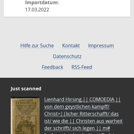
Importdatum:
17.03.2022
Hilfe zur Suche
Kontakt
Impressum
Datenschutz
Feedback
RSS-Feed
Just scanned
Lienhard Hirsing.|| COMOEDIA ||
von dem geystlichen kampff/
Christ=||licher Ritterschafft/ das
ist/ wie die || Christen aus warheit
der schrifft/ sich legen || m#