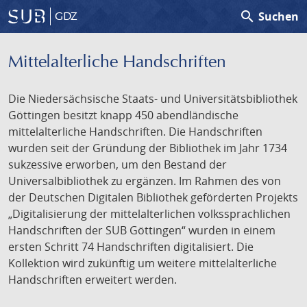
search
Suchen
GDZ
Mittelalterliche Handschriften
Die Niedersächsische Staats- und Universitätsbibliothek
Göttingen besitzt knapp 450 abendländische
mittelalterliche Handschriften. Die Handschriften
wurden seit der Gründung der Bibliothek im Jahr 1734
sukzessive erworben, um den Bestand der
Universalbibliothek zu ergänzen. Im Rahmen des von
der Deutschen Digitalen Bibliothek geförderten Projekts
„Digitalisierung der mittelalterlichen volkssprachlichen
Handschriften der SUB Göttingen“ wurden in einem
ersten Schritt 74 Handschriften digitalisiert. Die
Kollektion wird zukünftig um weitere mittelalterliche
Handschriften erweitert werden.