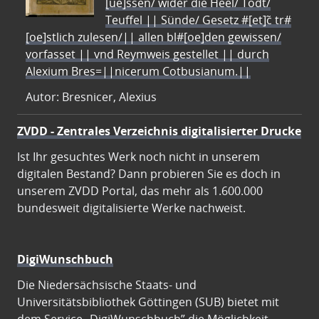
[ue]ssen/ wider die Heel/ Todt/
Teuffel || Sünde/ Gesetz #[et]c̃ tr#
[oe]stlich zulesen/|| allen bl#[oe]den gewissen/
vorfasset || vnd Reymweis gestellet || durch
Alexium Bres=||nicerum Cotbusianum.||
Autor: Bresnicer, Alexius
ZVDD - Zentrales Verzeichnis digitalisierter Drucke
Ist Ihr gesuchtes Werk noch nicht in unserem
digitalen Bestand? Dann probieren Sie es doch in
unserem ZVDD Portal, das mehr als 1.600.000
bundesweit digitalisierte Werke nachweist.
DigiWunschbuch
Die Niedersächsische Staats- und
Universitätsbibliothek Göttingen (SUB) bietet mit