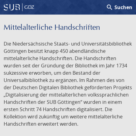
search
Suchen
GDZ
Mittelalterliche Handschriften
Die Niedersächsische Staats- und Universitätsbibliothek
Göttingen besitzt knapp 450 abendländische
mittelalterliche Handschriften. Die Handschriften
wurden seit der Gründung der Bibliothek im Jahr 1734
sukzessive erworben, um den Bestand der
Universalbibliothek zu ergänzen. Im Rahmen des von
der Deutschen Digitalen Bibliothek geförderten Projekts
„Digitalisierung der mittelalterlichen volkssprachlichen
Handschriften der SUB Göttingen“ wurden in einem
ersten Schritt 74 Handschriften digitalisiert. Die
Kollektion wird zukünftig um weitere mittelalterliche
Handschriften erweitert werden.