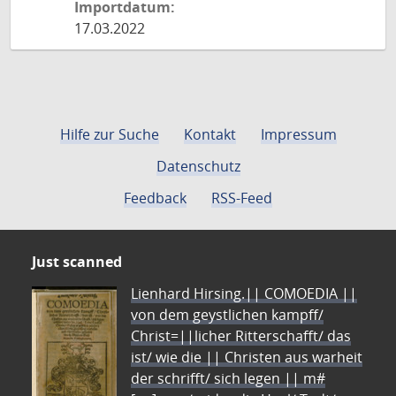
Importdatum:
17.03.2022
Hilfe zur Suche
Kontakt
Impressum
Datenschutz
Feedback
RSS-Feed
Just scanned
Lienhard Hirsing.|| COMOEDIA ||
von dem geystlichen kampff/
Christ=||licher Ritterschafft/ das
ist/ wie die || Christen aus warheit
der schrifft/ sich legen || m#