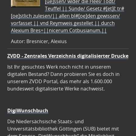
[ue]ssen/ wider die Heel/ Todt/
Teuffel || Sünde/ Gesetz #[et]c̃ tr#
[oe]stlich zulesen/|| allen bl#[oe]den gewissen/
vorfasset || vnd Reymweis gestellet || durch
Alexium Bres=||nicerum Cotbusianum.||
Autor: Bresnicer, Alexius
ZVDD - Zentrales Verzeichnis digitalisierter Drucke
Ist Ihr gesuchtes Werk noch nicht in unserem
digitalen Bestand? Dann probieren Sie es doch in
unserem ZVDD Portal, das mehr als 1.600.000
bundesweit digitalisierte Werke nachweist.
DigiWunschbuch
Die Niedersächsische Staats- und
Universitätsbibliothek Göttingen (SUB) bietet mit