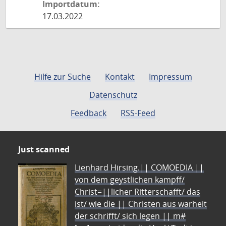
Importdatum:
17.03.2022
Hilfe zur Suche
Kontakt
Impressum
Datenschutz
Feedback
RSS-Feed
Just scanned
Lienhard Hirsing.|| COMOEDIA ||
von dem geystlichen kampff/
Christ=||licher Ritterschafft/ das
ist/ wie die || Christen aus warheit
der schrifft/ sich legen || m#