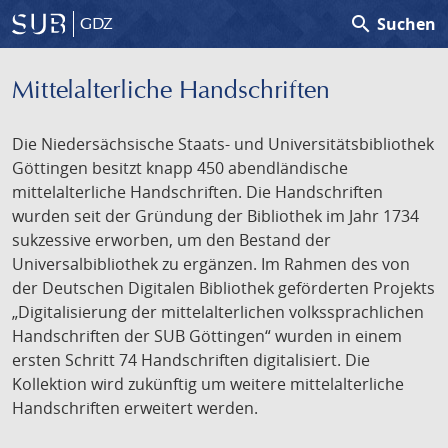
search
Suchen
GDZ
Mittelalterliche Handschriften
Die Niedersächsische Staats- und Universitätsbibliothek
Göttingen besitzt knapp 450 abendländische
mittelalterliche Handschriften. Die Handschriften
wurden seit der Gründung der Bibliothek im Jahr 1734
sukzessive erworben, um den Bestand der
Universalbibliothek zu ergänzen. Im Rahmen des von
der Deutschen Digitalen Bibliothek geförderten Projekts
„Digitalisierung der mittelalterlichen volkssprachlichen
Handschriften der SUB Göttingen“ wurden in einem
ersten Schritt 74 Handschriften digitalisiert. Die
Kollektion wird zukünftig um weitere mittelalterliche
Handschriften erweitert werden.