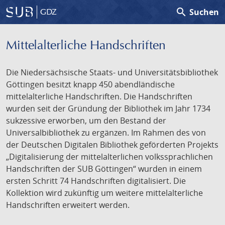
search
Suchen
GDZ
Mittelalterliche Handschriften
Die Niedersächsische Staats- und Universitätsbibliothek
Göttingen besitzt knapp 450 abendländische
mittelalterliche Handschriften. Die Handschriften
wurden seit der Gründung der Bibliothek im Jahr 1734
sukzessive erworben, um den Bestand der
Universalbibliothek zu ergänzen. Im Rahmen des von
der Deutschen Digitalen Bibliothek geförderten Projekts
„Digitalisierung der mittelalterlichen volkssprachlichen
Handschriften der SUB Göttingen“ wurden in einem
ersten Schritt 74 Handschriften digitalisiert. Die
Kollektion wird zukünftig um weitere mittelalterliche
Handschriften erweitert werden.