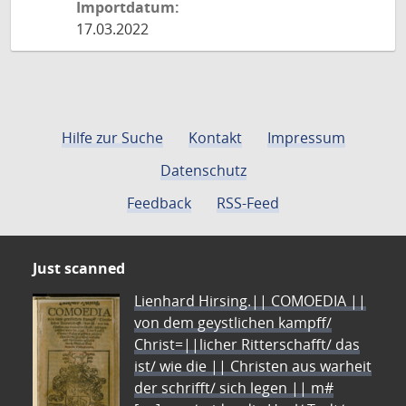
Importdatum:
17.03.2022
Hilfe zur Suche
Kontakt
Impressum
Datenschutz
Feedback
RSS-Feed
Just scanned
Lienhard Hirsing.|| COMOEDIA ||
von dem geystlichen kampff/
Christ=||licher Ritterschafft/ das
ist/ wie die || Christen aus warheit
der schrifft/ sich legen || m#