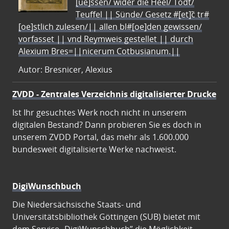
[ue]ssen/ wider die Heel/ Todt/
Teuffel || Sünde/ Gesetz #[et]c̃ tr#
[oe]stlich zulesen/|| allen bl#[oe]den gewissen/
vorfasset || vnd Reymweis gestellet || durch
Alexium Bres=||nicerum Cotbusianum.||
Autor: Bresnicer, Alexius
ZVDD - Zentrales Verzeichnis digitalisierter Drucke
Ist Ihr gesuchtes Werk noch nicht in unserem
digitalen Bestand? Dann probieren Sie es doch in
unserem ZVDD Portal, das mehr als 1.600.000
bundesweit digitalisierte Werke nachweist.
DigiWunschbuch
Die Niedersächsische Staats- und
Universitätsbibliothek Göttingen (SUB) bietet mit