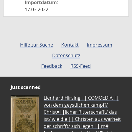
Importdatum:
17.03.2022
Hilfe zur Suche
Kontakt
Impressum
Datenschutz
Feedback
RSS-Feed
Just scanned
Lienhard Hirsing.|| COMOEDIA ||
von dem geystlichen kampff/
Christ=||licher Ritterschafft/ das
ist/ wie die || Christen aus warheit
der schrifft/ sich legen || m#