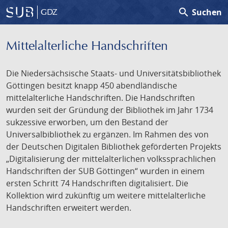
search
Suchen
GDZ
Mittelalterliche Handschriften
Die Niedersächsische Staats- und Universitätsbibliothek
Göttingen besitzt knapp 450 abendländische
mittelalterliche Handschriften. Die Handschriften
wurden seit der Gründung der Bibliothek im Jahr 1734
sukzessive erworben, um den Bestand der
Universalbibliothek zu ergänzen. Im Rahmen des von
der Deutschen Digitalen Bibliothek geförderten Projekts
„Digitalisierung der mittelalterlichen volkssprachlichen
Handschriften der SUB Göttingen“ wurden in einem
ersten Schritt 74 Handschriften digitalisiert. Die
Kollektion wird zukünftig um weitere mittelalterliche
Handschriften erweitert werden.