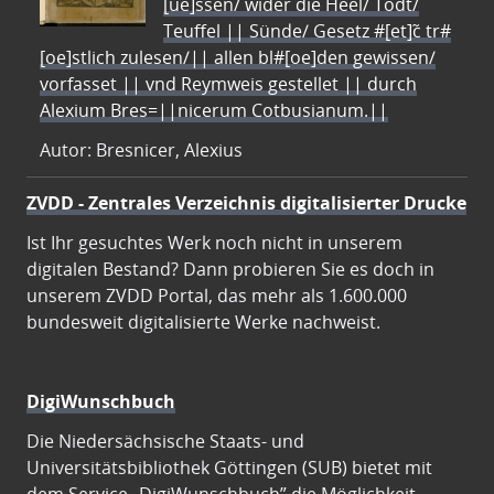
[ue]ssen/ wider die Heel/ Todt/
Teuffel || Sünde/ Gesetz #[et]c̃ tr#
[oe]stlich zulesen/|| allen bl#[oe]den gewissen/
vorfasset || vnd Reymweis gestellet || durch
Alexium Bres=||nicerum Cotbusianum.||
Autor: Bresnicer, Alexius
ZVDD - Zentrales Verzeichnis digitalisierter Drucke
Ist Ihr gesuchtes Werk noch nicht in unserem
digitalen Bestand? Dann probieren Sie es doch in
unserem ZVDD Portal, das mehr als 1.600.000
bundesweit digitalisierte Werke nachweist.
DigiWunschbuch
Die Niedersächsische Staats- und
Universitätsbibliothek Göttingen (SUB) bietet mit