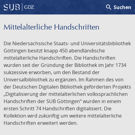
search
Suchen
GDZ
Mittelalterliche Handschriften
Die Niedersächsische Staats- und Universitätsbibliothek
Göttingen besitzt knapp 450 abendländische
mittelalterliche Handschriften. Die Handschriften
wurden seit der Gründung der Bibliothek im Jahr 1734
sukzessive erworben, um den Bestand der
Universalbibliothek zu ergänzen. Im Rahmen des von
der Deutschen Digitalen Bibliothek geförderten Projekts
„Digitalisierung der mittelalterlichen volkssprachlichen
Handschriften der SUB Göttingen“ wurden in einem
ersten Schritt 74 Handschriften digitalisiert. Die
Kollektion wird zukünftig um weitere mittelalterliche
Handschriften erweitert werden.