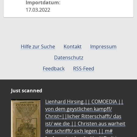
Importdatum:
17.03.2022
Hilfe zur Suche
Kontakt
Impressum
Datenschutz
Feedback
RSS-Feed
Just scanned
Lienhard Hirsing.|| COMOEDIA ||
von dem geystlichen kampff/
Christ=||licher Ritterschafft/ das
ist/ wie die || Christen aus warheit
der schrifft/ sich legen || m#