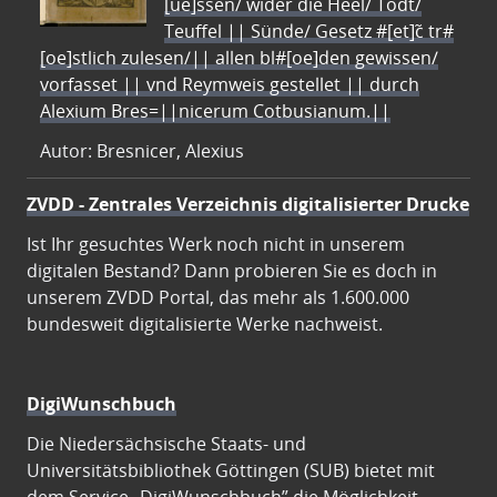
[ue]ssen/ wider die Heel/ Todt/
Teuffel || Sünde/ Gesetz #[et]c̃ tr#
[oe]stlich zulesen/|| allen bl#[oe]den gewissen/
vorfasset || vnd Reymweis gestellet || durch
Alexium Bres=||nicerum Cotbusianum.||
Autor: Bresnicer, Alexius
ZVDD - Zentrales Verzeichnis digitalisierter Drucke
Ist Ihr gesuchtes Werk noch nicht in unserem
digitalen Bestand? Dann probieren Sie es doch in
unserem ZVDD Portal, das mehr als 1.600.000
bundesweit digitalisierte Werke nachweist.
DigiWunschbuch
Die Niedersächsische Staats- und
Universitätsbibliothek Göttingen (SUB) bietet mit