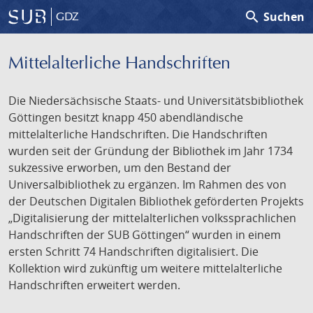
search
Suchen
GDZ
Mittelalterliche Handschriften
Die Niedersächsische Staats- und Universitätsbibliothek
Göttingen besitzt knapp 450 abendländische
mittelalterliche Handschriften. Die Handschriften
wurden seit der Gründung der Bibliothek im Jahr 1734
sukzessive erworben, um den Bestand der
Universalbibliothek zu ergänzen. Im Rahmen des von
der Deutschen Digitalen Bibliothek geförderten Projekts
„Digitalisierung der mittelalterlichen volkssprachlichen
Handschriften der SUB Göttingen“ wurden in einem
ersten Schritt 74 Handschriften digitalisiert. Die
Kollektion wird zukünftig um weitere mittelalterliche
Handschriften erweitert werden.