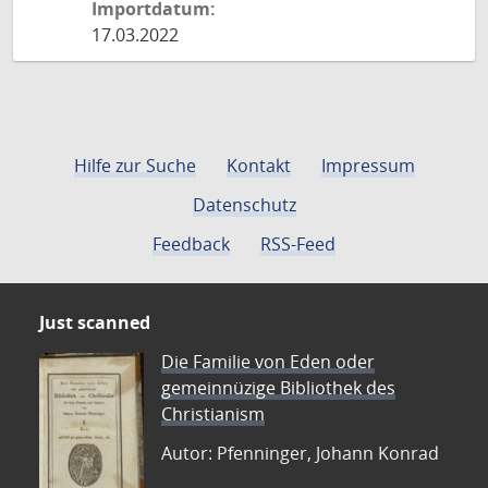
Importdatum:
17.03.2022
Hilfe zur Suche
Kontakt
Impressum
Datenschutz
Feedback
RSS-Feed
Just scanned
Die Familie von Eden oder
gemeinnüzige Bibliothek des
Christianism
Autor: Pfenninger, Johann Konrad