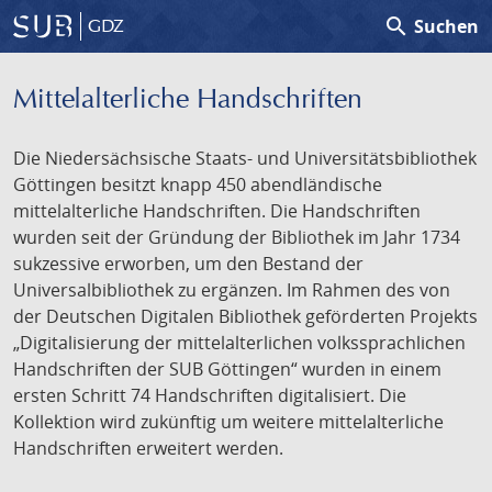
search
Suchen
GDZ
Mittelalterliche Handschriften
Die Niedersächsische Staats- und Universitätsbibliothek
Göttingen besitzt knapp 450 abendländische
mittelalterliche Handschriften. Die Handschriften
wurden seit der Gründung der Bibliothek im Jahr 1734
sukzessive erworben, um den Bestand der
Universalbibliothek zu ergänzen. Im Rahmen des von
der Deutschen Digitalen Bibliothek geförderten Projekts
„Digitalisierung der mittelalterlichen volkssprachlichen
Handschriften der SUB Göttingen“ wurden in einem
ersten Schritt 74 Handschriften digitalisiert. Die
Kollektion wird zukünftig um weitere mittelalterliche
Handschriften erweitert werden.