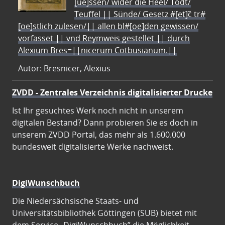
[ue]ssen/ wider die Heel/ Todt/
Teuffel || Sünde/ Gesetz #[et]c̃ tr#
[oe]stlich zulesen/|| allen bl#[oe]den gewissen/
vorfasset || vnd Reymweis gestellet || durch
Alexium Bres=||nicerum Cotbusianum.||
Autor: Bresnicer, Alexius
ZVDD - Zentrales Verzeichnis digitalisierter Drucke
Ist Ihr gesuchtes Werk noch nicht in unserem
digitalen Bestand? Dann probieren Sie es doch in
unserem ZVDD Portal, das mehr als 1.600.000
bundesweit digitalisierte Werke nachweist.
DigiWunschbuch
Die Niedersächsische Staats- und
Universitätsbibliothek Göttingen (SUB) bietet mit