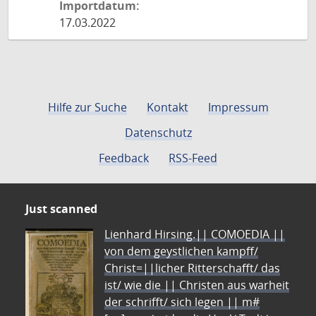
Importdatum:
17.03.2022
Hilfe zur Suche
Kontakt
Impressum
Datenschutz
Feedback
RSS-Feed
Just scanned
Lienhard Hirsing.|| COMOEDIA ||
von dem geystlichen kampff/
Christ=||licher Ritterschafft/ das
ist/ wie die || Christen aus warheit
der schrifft/ sich legen || m#