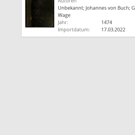
Autoren
Unbekannt; Johannes von Buch; Go
Wage
Jahr:
1474
Importdatum:
17.03.2022