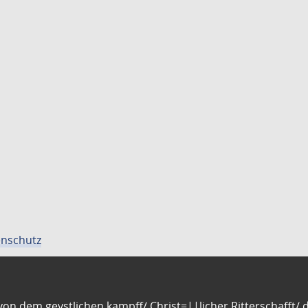
nschutz
n dem geystlichen kampff/ Christ=||licher Ritterschafft/ da