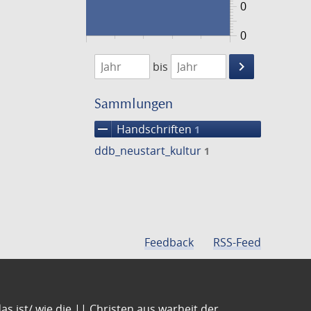
0
0
1474
1475
keyboard_arrow_right
bis
Suche
einschränke
Sammlungen
remove
Handschriften
1
ddb_neustart_kultur
1
Feedback
RSS-Feed
s ist/ wie die || Christen aus warheit der