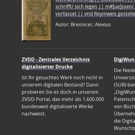
schrifft/ sich legen || m#[ue]ssen/
vorfasset || vnd Reymweis gestel
Autor: Bresnicer, Alexius
ZVDD - Zentrales Verzeichnis
DigiWun
digitalisierter Drucke
Die Nied
Ist Ihr gesuchtes Werk noch nicht in
Universit
unserem digitalen Bestand? Dann
(SUB) bie
probieren Sie es doch in unserem
„DigiWun
ZVDD Portal, das mehr als 1.600.000
Patenscha
bundesweit digitalisierte Werke
von Büch
nachweist.
Übernehm
die Digit
Wunschb