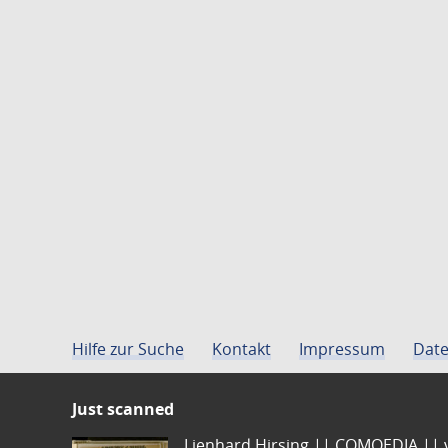
Hilfe zur Suche
Kontakt
Impressum
Date
Just scanned
Lienhard Hirsing.|| COMOEDIA || vo