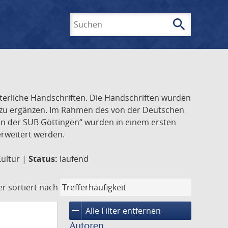
search
Suchen
lterliche Handschriften. Die Handschriften wurden
k zu ergänzen. Im Rahmen des von der Deutschen
ften der SUB Göttingen“ wurden in einem ersten
 erweitert werden.
Kultur |
Status:
laufend
er
sortiert nach
remove
Alle Filter entfernen
Autoren