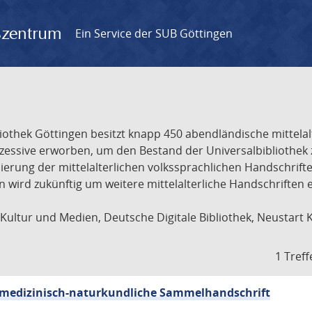
gszentrum
Ein Service der SUB Göttingen
liothek Göttingen besitzt knapp 450 abendländische mittela
ukzessive erworben, um den Bestand der Universalbibliothe
lisierung der mittelalterlichen volkssprachlichen Handschri
ion wird zukünftig um weitere mittelalterliche Handschriften
ultur und Medien, Deutsche Digitale Bibliothek, Neustart 
1 Treff
sch-medizinisch-naturkundliche Sammelhandschrift