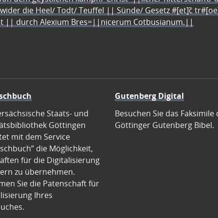
 wider die Heel/ Todt/ Teuffel || Sünde/ Gesetz #[et]c̃ tr#[o
let || durch Alexium Bres=||nicerum Cotbusianum.||
schbuch
Gutenberg Digital
ersächsische Staats- und
Besuchen Sie das Faksimile 
ätsbibliothek Göttingen
Göttinger Gutenberg Bibel.
tet mit dem Service
schbuch” die Möglichkeit,
ften für die Digitalisierung
ern zu übernehmen.
en Sie die Patenschaft für
alisierung Ihres
uches.