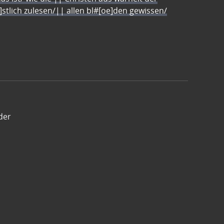
e]stlich zulesen/|| allen bl#[oe]den gewissen/
der