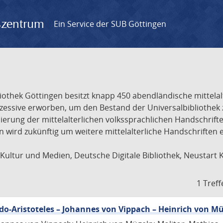
gszentrum
Ein Service der SUB Göttingen
liothek Göttingen besitzt knapp 450 abendländische mittela
ukzessive erworben, um den Bestand der Universalbibliothe
lisierung der mittelalterlichen volkssprachlichen Handschri
ion wird zukünftig um weitere mittelalterliche Handschriften
ultur und Medien, Deutsche Digitale Bibliothek, Neustart 
1 Treff
eudo-Aristoteles – Johannes von Vippach – Heinrich von M