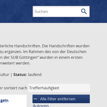
search
Suchen
lterliche Handschriften. Die Handschriften wurden
k zu ergänzen. Im Rahmen des von der Deutschen
ften der SUB Göttingen“ wurden in einem ersten
 erweitert werden.
Kultur |
Status:
laufend
er
sortiert nach
remove
Alle Filter entfernen
ügeln
Autoren