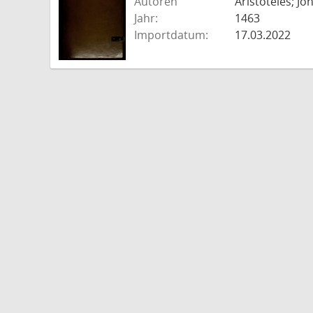
Autoren
Aristoteles; J
Jahr:
1463
Importdatum:
17.03.2022