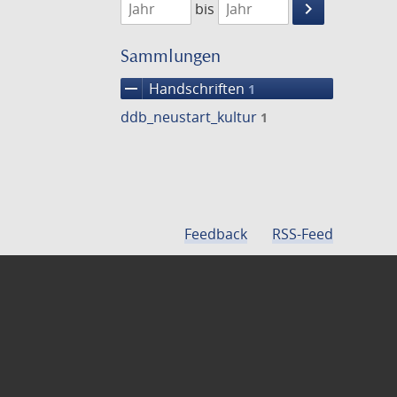
keyboard_arrow_right
bis
Suche
einschränke
Sammlungen
remove
Handschriften
1
ddb_neustart_kultur
1
Feedback
RSS-Feed