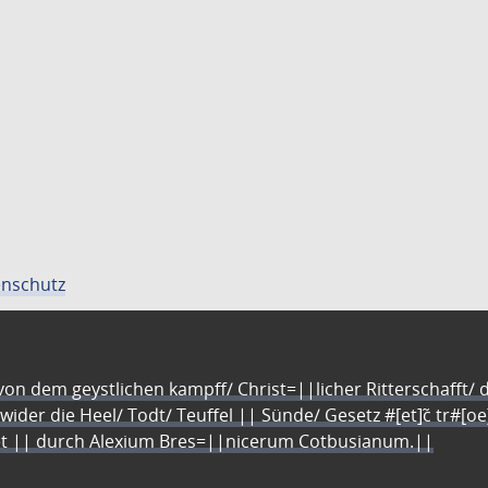
nschutz
n dem geystlichen kampff/ Christ=||licher Ritterschafft/ da
 wider die Heel/ Todt/ Teuffel || Sünde/ Gesetz #[et]c̃ tr#[o
let || durch Alexium Bres=||nicerum Cotbusianum.||