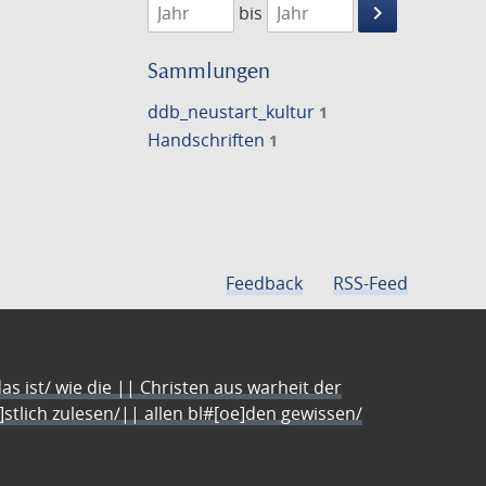
keyboard_arrow_right
bis
Suche
einschränke
Sammlungen
ddb_neustart_kultur
1
Handschriften
1
Feedback
RSS-Feed
s ist/ wie die || Christen aus warheit der
e]stlich zulesen/|| allen bl#[oe]den gewissen/