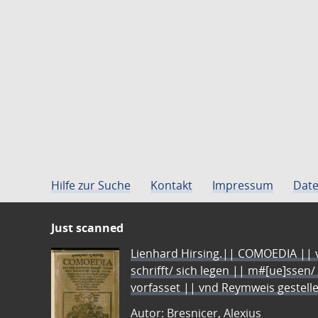
Hilfe zur Suche
Kontakt
Impressum
Date
Just scanned
Lienhard Hirsing.|| COMOEDIA || vo
schrifft/ sich legen || m#[ue]ssen/
vorfasset || vnd Reymweis gestel
Autor: Bresnicer, Alexius