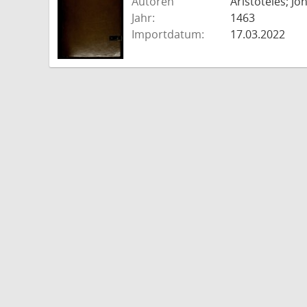
Autoren
Aristoteles; J
Jahr:
1463
Importdatum:
17.03.2022