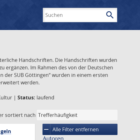
search
Suchen
lterliche Handschriften. Die Handschriften wurden
k zu ergänzen. Im Rahmen des von der Deutschen
ften der SUB Göttingen“ wurden in einem ersten
 erweitert werden.
Kultur |
Status:
laufend
er
sortiert nach
remove
Alle Filter entfernen
ügeln
Autoren