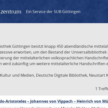
gszentrum
Ein Service der SUB Göttingen
liothek Göttingen besitzt knapp 450 abendländische mittela
ukzessive erworben, um den Bestand der Universalbibliothe
lisierung der mittelalterlichen volkssprachlichen Handschri
ion wird zukünftig um weitere mittelalterliche Handschriften
ultur und Medien, Deutsche Digitale Bibliothek, Neustart 
1 Treff
eudo-Aristoteles – Johannes von Vippach – Heinrich von M