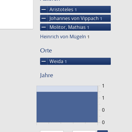
remove
Aristoteles
1
remove
Johannes von Vippach
1
remove
Molitor, Mathias
1
Heinrich von Mügeln
1
Orte
remove
Weida
1
Jahre
1
1
0
0
1463
1464