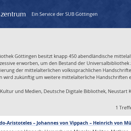
gszentrum
Ein Service der SUB Göttingen
liothek Göttingen besitzt knapp 450 abendländische mittela
ukzessive erworben, um den Bestand der Universalbibliothe
lisierung der mittelalterlichen volkssprachlichen Handschri
ion wird zukünftig um weitere mittelalterliche Handschriften
ultur und Medien, Deutsche Digitale Bibliothek, Neustart 
1 Treff
eudo-Aristoteles – Johannes von Vippach – Heinrich von M