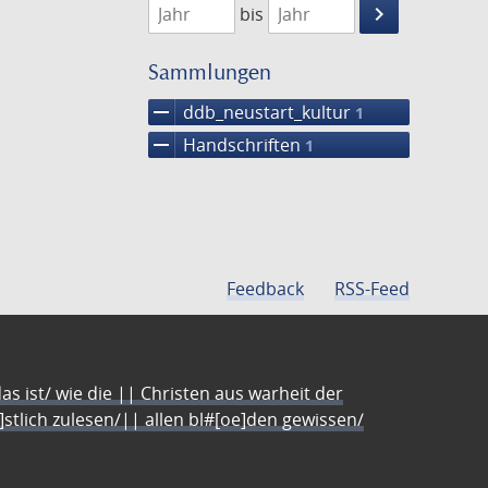
keyboard_arrow_right
bis
Suche
einschränke
Sammlungen
remove
ddb_neustart_kultur
1
remove
Handschriften
1
Feedback
RSS-Feed
s ist/ wie die || Christen aus warheit der
e]stlich zulesen/|| allen bl#[oe]den gewissen/