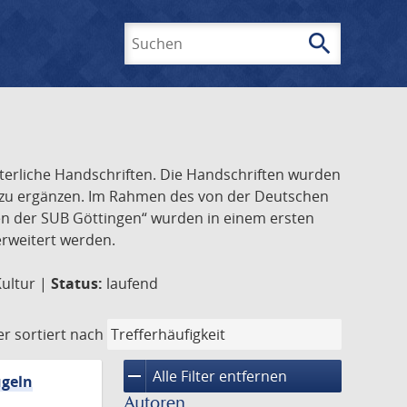
search
Suchen
lterliche Handschriften. Die Handschriften wurden
k zu ergänzen. Im Rahmen des von der Deutschen
ften der SUB Göttingen“ wurden in einem ersten
 erweitert werden.
Kultur |
Status:
laufend
er
sortiert nach
remove
Alle Filter entfernen
ügeln
Autoren