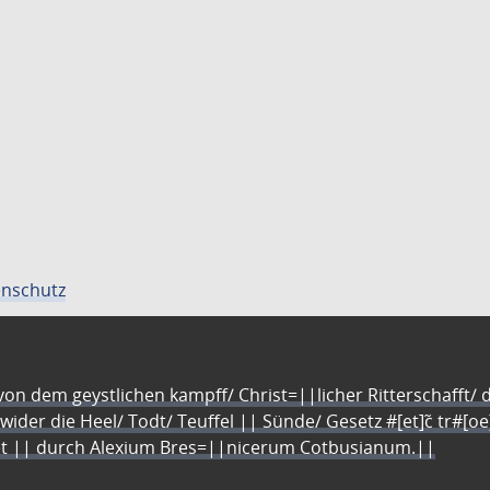
nschutz
n dem geystlichen kampff/ Christ=||licher Ritterschafft/ da
 wider die Heel/ Todt/ Teuffel || Sünde/ Gesetz #[et]c̃ tr#[o
let || durch Alexium Bres=||nicerum Cotbusianum.||