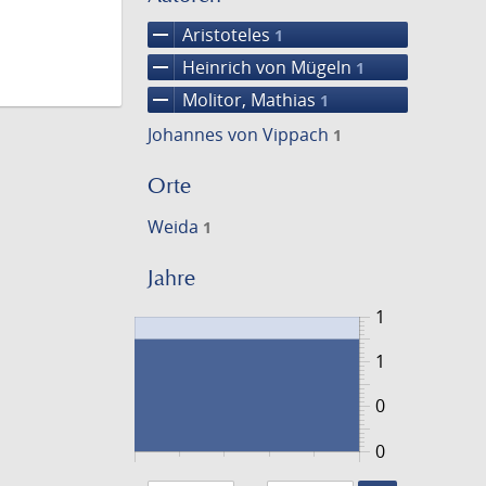
remove
Aristoteles
1
remove
Heinrich von Mügeln
1
remove
Molitor, Mathias
1
Johannes von Vippach
1
Orte
Weida
1
Jahre
1
1
0
0
1463
1464