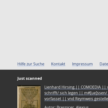
Hilfe zur Suche
Kontakt
Impressum
Date
Just scanned
Lienhard Hirsing.|| COMOEDIA || vo
schrifft/ sich legen || m#[ue]ssen/
vorfasset || vnd Reymweis gestel
Autor: Bresnicer, Alexius