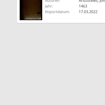
Autoren
Aristoteles; J
Jahr:
1463
Importdatum:
17.03.2022