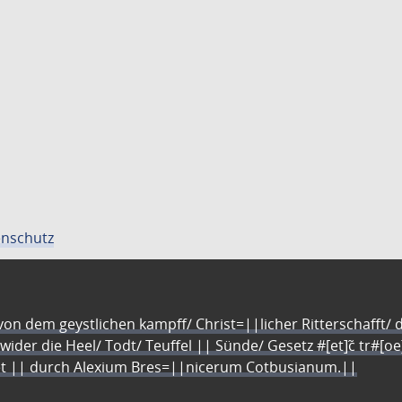
nschutz
n dem geystlichen kampff/ Christ=||licher Ritterschafft/ da
 wider die Heel/ Todt/ Teuffel || Sünde/ Gesetz #[et]c̃ tr#[o
let || durch Alexium Bres=||nicerum Cotbusianum.||