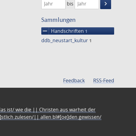
keyboard_arrow_right
bis
Suche
einschränke
Sammlungen
remove
Handschriften
1
ddb_neustart_kultur
1
Feedback
RSS-Feed
s ist/ wie die || Christen aus warheit der
e]stlich zulesen/|| allen bl#[oe]den gewissen/