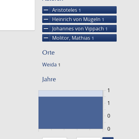
remove
Aristoteles
1
remove
Heinrich von Mügeln
1
remove
Johannes von Vippach
1
remove
Molitor, Mathias
1
Orte
Weida
1
Jahre
1
1
0
0
1463
1464