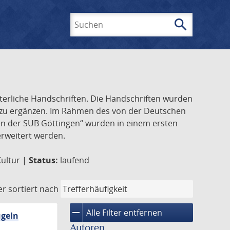
search
Suchen
lterliche Handschriften. Die Handschriften wurden
k zu ergänzen. Im Rahmen des von der Deutschen
ften der SUB Göttingen“ wurden in einem ersten
 erweitert werden.
Kultur |
Status:
laufend
er
sortiert nach
remove
Alle Filter entfernen
ügeln
Autoren