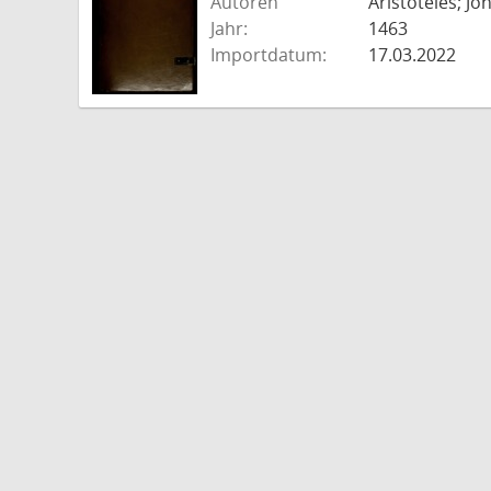
Autoren
Aristoteles; J
Jahr:
1463
Importdatum:
17.03.2022