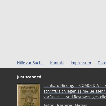
Hilfe zur Suche
Kontakt
Impressum
Date
Just scanned
Lienhard Hirsing.|| COMOEDIA || vo
schrifft/ sich legen || m#[ue]ssen/
vorfasset || vnd Reymweis gestel
Autor: Bresnicer, Alexius