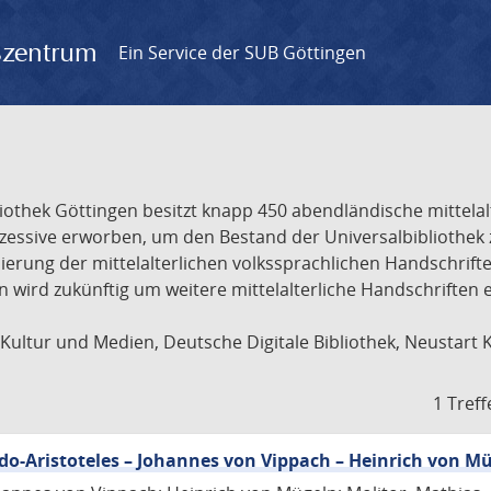
gszentrum
Ein Service der SUB Göttingen
liothek Göttingen besitzt knapp 450 abendländische mittela
ukzessive erworben, um den Bestand der Universalbibliothe
lisierung der mittelalterlichen volkssprachlichen Handschri
ion wird zukünftig um weitere mittelalterliche Handschriften
ultur und Medien, Deutsche Digitale Bibliothek, Neustart 
1 Treff
eudo-Aristoteles – Johannes von Vippach – Heinrich von M