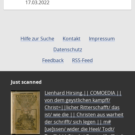
17.03.2022
Hilfe zur Suche
Kontakt
Impressum
Datenschutz
Feedback
RSS-Feed
Just scanned
Lienhard Hirsing.|| COMOEDIA ||
von dem geystlichen kampff/
Christ=||licher Ritterschafft/ das
ist/ wie die || Christen aus warheit
der schrifft/ sich legen || m#
[ue]ssen/ wider die Heel/ Todt/