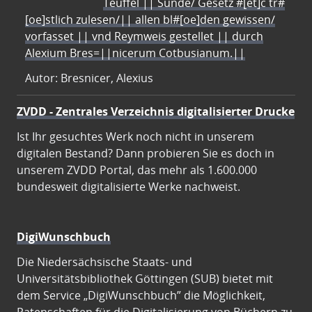
Teuffel || Sünde/ Gesetz #[et]c̃ tr#
[oe]stlich zulesen/|| allen bl#[oe]den gewissen/
vorfasset || vnd Reymweis gestellet || durch
Alexium Bres=||nicerum Cotbusianum.||
Autor: Bresnicer, Alexius
ZVDD - Zentrales Verzeichnis digitalisierter Drucke
Ist Ihr gesuchtes Werk noch nicht in unserem
digitalen Bestand? Dann probieren Sie es doch in
unserem ZVDD Portal, das mehr als 1.600.000
bundesweit digitalisierte Werke nachweist.
DigiWunschbuch
Die Niedersächsische Staats- und
Universitätsbibliothek Göttingen (SUB) bietet mit
dem Service „DigiWunschbuch” die Möglichkeit,