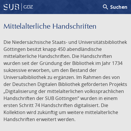
search
Suchen
GDZ
Mittelalterliche Handschriften
Die Niedersächsische Staats- und Universitätsbibliothek
Göttingen besitzt knapp 450 abendländische
mittelalterliche Handschriften. Die Handschriften
wurden seit der Gründung der Bibliothek im Jahr 1734
sukzessive erworben, um den Bestand der
Universalbibliothek zu ergänzen. Im Rahmen des von
der Deutschen Digitalen Bibliothek geförderten Projekts
„Digitalisierung der mittelalterlichen volkssprachlichen
Handschriften der SUB Göttingen“ wurden in einem
ersten Schritt 74 Handschriften digitalisiert. Die
Kollektion wird zukünftig um weitere mittelalterliche
Handschriften erweitert werden.