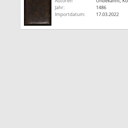
Autoren
Unbekannt; Kold
Jahr:
1486
Importdatum:
17.03.2022