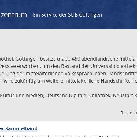
gszentrum
Ein Service der SUB Göttingen
liothek Göttingen besitzt knapp 450 abendländische mittela
ukzessive erworben, um den Bestand der Universalbibliothe
lisierung der mittelalterlichen volkssprachlichen Handschri
ion wird zukünftig um weitere mittelalterliche Handschriften
ultur und Medien, Deutsche Digitale Bibliothek, Neustart 
1 Treff
icher Sammelband