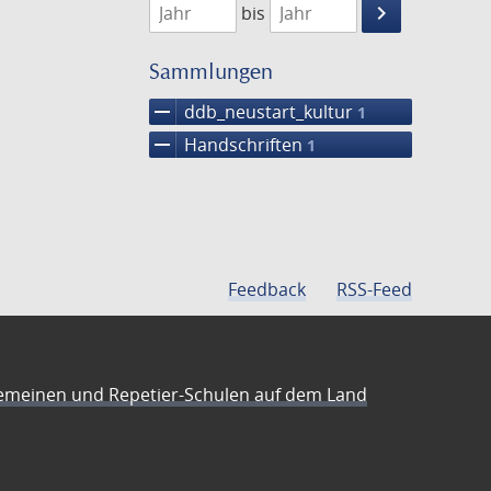
keyboard_arrow_right
bis
Suche
einschränke
Sammlungen
remove
ddb_neustart_kultur
1
remove
Handschriften
1
Feedback
RSS-Feed
emeinen und Repetier-Schulen auf dem Land