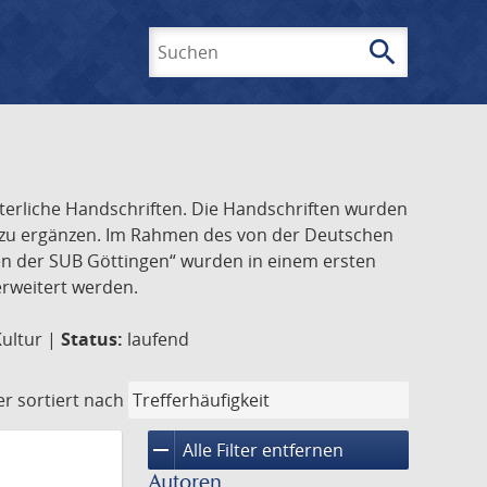
search
Suchen
lterliche Handschriften. Die Handschriften wurden
k zu ergänzen. Im Rahmen des von der Deutschen
ften der SUB Göttingen“ wurden in einem ersten
 erweitert werden.
Kultur |
Status:
laufend
er
sortiert nach
remove
Alle Filter entfernen
Autoren