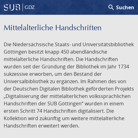
search
Suchen
GDZ
Mittelalterliche Handschriften
Die Niedersächsische Staats- und Universitätsbibliothek
Göttingen besitzt knapp 450 abendländische
mittelalterliche Handschriften. Die Handschriften
wurden seit der Gründung der Bibliothek im Jahr 1734
sukzessive erworben, um den Bestand der
Universalbibliothek zu ergänzen. Im Rahmen des von
der Deutschen Digitalen Bibliothek geförderten Projekts
„Digitalisierung der mittelalterlichen volkssprachlichen
Handschriften der SUB Göttingen“ wurden in einem
ersten Schritt 74 Handschriften digitalisiert. Die
Kollektion wird zukünftig um weitere mittelalterliche
Handschriften erweitert werden.