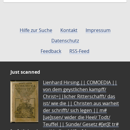
Hilfe zur Suche
Kontakt
Impressum
Datenschutz
Feedback
RSS-Feed
Just scanned
Lienhard Hirsing.|| COMOEDIA ||
von dem geystlichen kampff/
Christ=||licher Ritterschafft/ das
ist/ wie die || Christen aus warheit
der schrifft/ sich legen || m#
[ue]ssen/ wider die Heel/ Todt/
Teuffel || Sünde/ Gesetz #[et]c̃ tr#