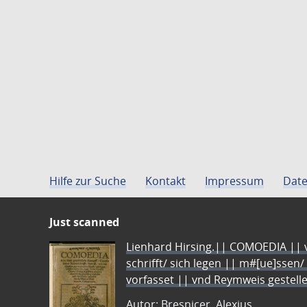
Hilfe zur Suche
Kontakt
Impressum
Date
Just scanned
Lienhard Hirsing.|| COMOEDIA || vo
schrifft/ sich legen || m#[ue]ssen/
vorfasset || vnd Reymweis gestel
Autor: Bresnicer, Alexius