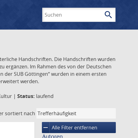
search
Suchen
lterliche Handschriften. Die Handschriften wurden
k zu ergänzen. Im Rahmen des von der Deutschen
ften der SUB Göttingen“ wurden in einem ersten
 erweitert werden.
Kultur |
Status:
laufend
er
sortiert nach
remove
Alle Filter entfernen
Autoren