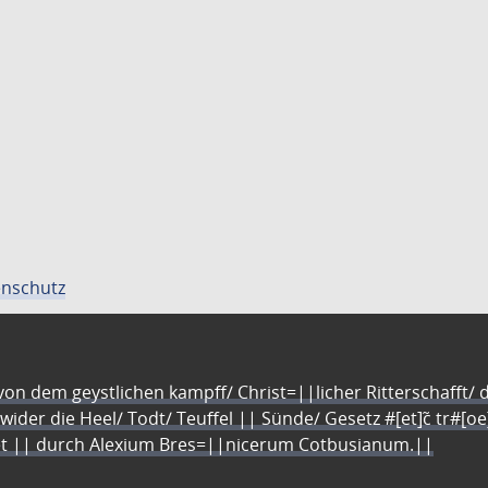
nschutz
n dem geystlichen kampff/ Christ=||licher Ritterschafft/ da
 wider die Heel/ Todt/ Teuffel || Sünde/ Gesetz #[et]c̃ tr#[o
let || durch Alexium Bres=||nicerum Cotbusianum.||