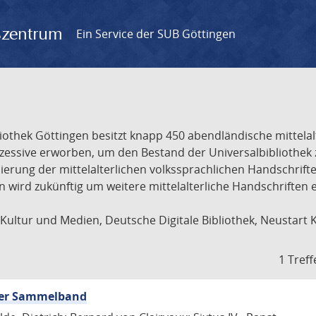
gszentrum
Ein Service der SUB Göttingen
liothek Göttingen besitzt knapp 450 abendländische mittela
ukzessive erworben, um den Bestand der Universalbibliothe
lisierung der mittelalterlichen volkssprachlichen Handschri
ion wird zukünftig um weitere mittelalterliche Handschriften
ultur und Medien, Deutsche Digitale Bibliothek, Neustart 
1 Treff
icher Sammelband