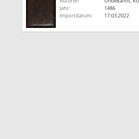
Autoren
Unbekannt; Kold
Jahr:
1486
Importdatum:
17.03.2022