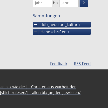
keyboard_arrow_right
bis
Suche
einschränke
Sammlungen
remove
ddb_neustart_kultur
1
remove
Handschriften
1
Feedback
RSS-Feed
s ist/ wie die || Christen aus warheit der
e]stlich zulesen/|| allen bl#[oe]den gewissen/